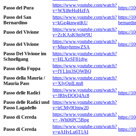
https://www.youtube.com/watch?
Passo del Pura
https://1
v=WXl8eHqHzFA
Passo del San
https://www.youtube.com/watch?
https://1
Bernardino
v=kGe4knwgiKU
bernardin
https://www.youtube.com/watch?
Passo del Vivione
https://1
v=ZcKAsK9mW9U
https://www.youtube.com/watch?
Passo del Vivione
https://1
v=MggyhrmwZSA
Passo Del Vivione im
https://www.youtube.com/watch?
Schnellgang
v=HLXeSF81djw
https://www.youtube.com/watch?
Passo della Foppa
v=fYLIm3SOWBQ
Passo della Mauria /
https://www.youtube.com/watch?
Mauria Pass
v=XIyQpILttn8
https://www.youtube.com/watch?
Passo delle Radici
https://1
v=JRbvDOQ4Ac8
Passo delle Radici und
https://www.youtube.com/watch?
Passo Lagadello
v=trCMy9Omw20
https://www.youtube.com/watch?
Passo di Cereda
https://1
v= -Wh06PC5Bpg
https://www.youtube.com/watch?
Passo di Cereda
https://1
v=gAHvLu6T1AI