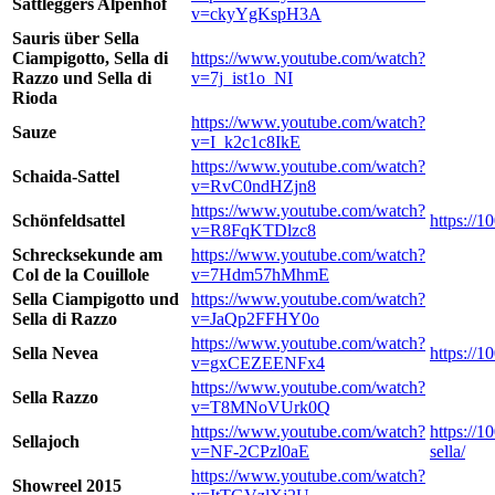
Sattleggers Alpenhof
v=ckyYgKspH3A
Sauris über Sella
Ciampigotto, Sella di
https://www.youtube.com/watch?
Razzo und Sella di
v=7j_ist1o_NI
Rioda
https://www.youtube.com/watch?
Sauze
v=I_k2c1c8IkE
https://www.youtube.com/watch?
Schaida-Sattel
v=RvC0ndHZjn8
https://www.youtube.com/watch?
Schönfeldsattel
https://1
v=R8FqKTDlzc8
Schrecksekunde am
https://www.youtube.com/watch?
Col de la Couillole
v=7Hdm57hMhmE
Sella Ciampigotto und
https://www.youtube.com/watch?
Sella di Razzo
v=JaQp2FFHY0o
https://www.youtube.com/watch?
Sella Nevea
https://1
v=gxCEZEENFx4
https://www.youtube.com/watch?
Sella Razzo
v=T8MNoVUrk0Q
https://www.youtube.com/watch?
https://1
Sellajoch
v=NF-2CPzl0aE
sella/
https://www.youtube.com/watch?
Showreel 2015