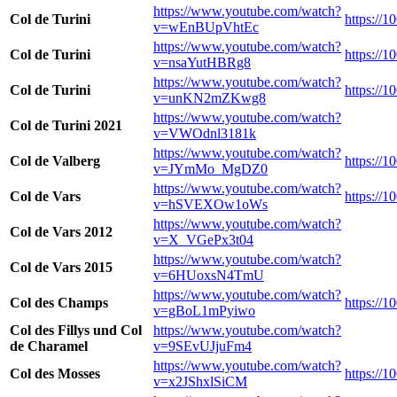
https://www.youtube.com/watch?
Col de Turini
https://1
v=wEnBUpVhtEc
https://www.youtube.com/watch?
Col de Turini
https://1
v=nsaYutHBRg8
https://www.youtube.com/watch?
Col de Turini
https://1
v=unKN2mZKwg8
https://www.youtube.com/watch?
Col de Turini 2021
v=VWOdnl3181k
https://www.youtube.com/watch?
Col de Valberg
https://1
v=JYmMo_MgDZ0
https://www.youtube.com/watch?
Col de Vars
https://1
v=hSVEXOw1oWs
https://www.youtube.com/watch?
Col de Vars 2012
v=X_VGePx3t04
https://www.youtube.com/watch?
Col de Vars 2015
v=6HUoxsN4TmU
https://www.youtube.com/watch?
Col des Champs
https://
v=gBoL1mPyiwo
Col des Fillys und Col
https://www.youtube.com/watch?
de Charamel
v=9SEvUJjuFm4
https://www.youtube.com/watch?
Col des Mosses
https://
v=x2JShxlSiCM