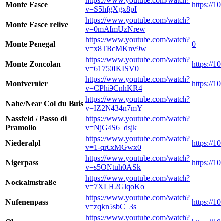
https://www.youtube.com/watch?
Monte Fasce
https://
v=S5hfgXgx8pI
https://www.youtube.com/watch?
Monte Fasce relive
v=0mAImUzNrew
https://www.youtube.com/watch?
Monte Penegal
0
v=x8TBcMKnv9w
https://www.youtube.com/watch?
Monte Zoncolan
https://
v=61750IKISV0
https://www.youtube.com/watch?
Montvernier
https://
v=CPhi9CnhKR4
https://www.youtube.com/watch?
Nahe/Near Col du Buis
v=IZ2N434n7mY
Nassfeld / Passo di
https://www.youtube.com/watch?
Pramollo
v=NjG4S6_dsjk
https://www.youtube.com/watch?
Niederalpl
https://1
v=1-qr6xMGwx0
https://www.youtube.com/watch?
Nigerpass
https://1
v=s5ONtuh0ASk
https://www.youtube.com/watch?
Nockalmstraße
v=7XLH2GlqoKo
https://www.youtube.com/watch?
Nufenenpass
https://
v=zqkn5sbC_3s
https://www.youtube.com/watch?