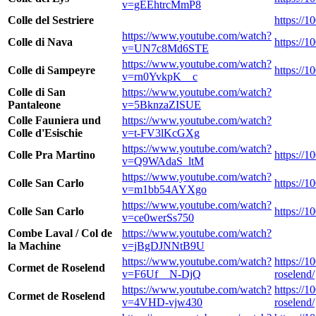
v=gEEhtrcMmP8
Colle del Sestriere
https://1
https://www.youtube.com/watch?
Colle di Nava
https://1
v=UN7c8Md6STE
https://www.youtube.com/watch?
Colle di Sampeyre
https://1
v=rn0YvkpK__c
Colle di San
https://www.youtube.com/watch?
Pantaleone
v=5BknzaZISUE
Colle Fauniera und
https://www.youtube.com/watch?
Colle d'Esischie
v=t-FV3lKcGXg
https://www.youtube.com/watch?
Colle Pra Martino
https://1
v=Q9WAdaS_ltM
https://www.youtube.com/watch?
Colle San Carlo
https://1
v=m1bb54AYXgo
https://www.youtube.com/watch?
Colle San Carlo
https://1
v=ce0werSs750
Combe Laval / Col de
https://www.youtube.com/watch?
la Machine
v=jBgDJNNtB9U
https://www.youtube.com/watch?
https://
Cormet de Roselend
v=F6Uf__N-DjQ
roselend/
https://www.youtube.com/watch?
https://
Cormet de Roselend
v=4VHD-vjw430
roselend/