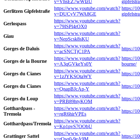
v=VhsEZ7wWIzU
gipfelstra
https://www.youtube.com/watch?
https://1
Gerlitzen Gipfelstraße
v=DUCyV7WA8GE
gipfelstra
https://www.youtube.com/watch?
Gerlospass
v=79ISPl4rOX0
https://www.youtube.com/watch?
Giau
v=NepScsk8sKU
https://www.youtube.com/watch?
Gorges de Daluis
https://1
v=acSNCTjC1PA
https://www.youtube.com/watch?
https://1
Gorges de la Bourne
v=A3qGVkeYs0Y
bourne/
https://www.youtube.com/watch?
Gorges du Cianes
https://
v=1zJYKSOtaWY
https://www.youtube.com/watch?
Gorges du Cianes
https://
v=QnapBJcAp-Y
https://www.youtube.com/watch?
Gorges du Loup
https://
v=PRB89htyKOM
Gotthardpass -
https://www.youtube.com/watch?
https://1
Tremola
v=rgR6hirVPEs
https://www.youtube.com/watch?
Gotthardpass/Tremola
v=Kp1pvS7OObU
https://www.youtube.com/watch?
Grattinger Sattel
https://1
v=rQsq0-9eA9M