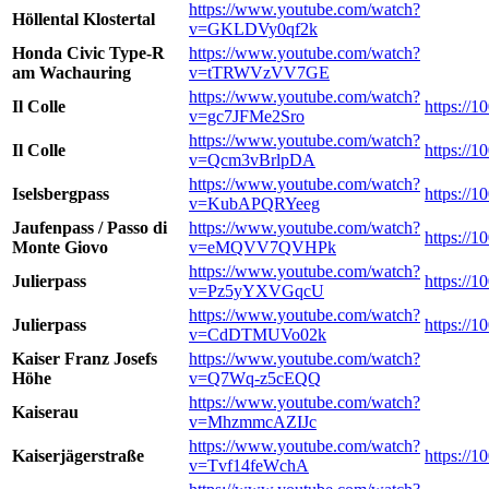
https://www.youtube.com/watch?
Höllental Klostertal
v=GKLDVy0qf2k
Honda Civic Type-R
https://www.youtube.com/watch?
am Wachauring
v=tTRWVzVV7GE
https://www.youtube.com/watch?
Il Colle
https://1
v=gc7JFMe2Sro
https://www.youtube.com/watch?
Il Colle
https://1
v=Qcm3vBrlpDA
https://www.youtube.com/watch?
Iselsbergpass
https://1
v=KubAPQRYeeg
Jaufenpass / Passo di
https://www.youtube.com/watch?
https://1
Monte Giovo
v=eMQVV7QVHPk
https://www.youtube.com/watch?
Julierpass
https://1
v=Pz5yYXVGqcU
https://www.youtube.com/watch?
Julierpass
https://1
v=CdDTMUVo02k
Kaiser Franz Josefs
https://www.youtube.com/watch?
Höhe
v=Q7Wq-z5cEQQ
https://www.youtube.com/watch?
Kaiserau
v=MhzmmcAZIJc
https://www.youtube.com/watch?
Kaiserjägerstraße
https://1
v=Tvf14feWchA