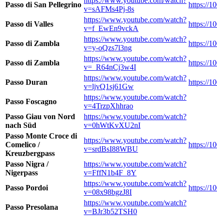
https://www.youtube.com/watch?
Passo di San Pellegrino
https://1
v=sAFMs4Pj-8s
https://www.youtube.com/watch?
Passo di Valles
https://1
v=f_EwEn9vckA
https://www.youtube.com/watch?
Passo di Zambla
https://
v=y-oQzs7l3ng
https://www.youtube.com/watch?
Passo di Zambla
https://
v=_R64nCj3w4I
https://www.youtube.com/watch?
Passo Duran
https://
v=ljvQ1sj61Gw
https://www.youtube.com/watch?
Passo Foscagno
v=4TrzpXhhrao
Passo Giau von Nord
https://www.youtube.com/watch?
nach Süd
v=0hWtKvXU2nI
Passo Monte Croce di
https://www.youtube.com/watch?
Comelico /
https://
v=srdBsI88WBU
Kreuzbergpass
Passo Nigra /
https://www.youtube.com/watch?
Nigerpass
v=FffN1b4F_8Y
https://www.youtube.com/watch?
Passo Pordoi
https://1
v=08x98bgzJ8I
https://www.youtube.com/watch?
Passo Presolana
v=BJr3b52TSH0