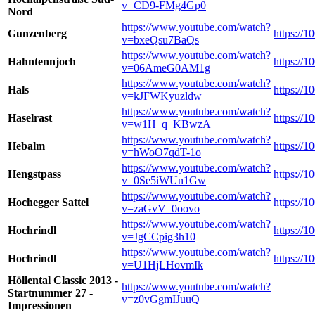
v=CD9-FMg4Gp0
Nord
https://www.youtube.com/watch?
Gunzenberg
https://
v=bxeQsu7BaQs
https://www.youtube.com/watch?
Hahntennjoch
https://
v=06AmeG0AM1g
https://www.youtube.com/watch?
Hals
https://1
v=kJFWKyuzldw
https://www.youtube.com/watch?
Haselrast
https://1
v=w1H_q_KBwzA
https://www.youtube.com/watch?
Hebalm
https://
v=hWoO7qdT-1o
https://www.youtube.com/watch?
Hengstpass
https://1
v=0Se5iWUn1Gw
https://www.youtube.com/watch?
Hochegger Sattel
https://1
v=zaGvV_0oovo
https://www.youtube.com/watch?
Hochrindl
https://1
v=JgCCpig3h10
https://www.youtube.com/watch?
Hochrindl
https://1
v=U1HjLHovmIk
Höllental Classic 2013 -
https://www.youtube.com/watch?
Startnummer 27 -
v=z0vGgmIJuuQ
Impressionen