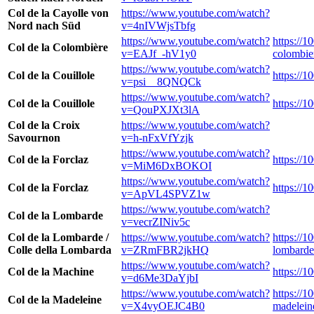
Col de la Cayolle von
https://www.youtube.com/watch?
Nord nach Süd
v=4nIVWjsTbfg
https://www.youtube.com/watch?
https://1
Col de la Colombière
v=EAJf_-hV1y0
colombie
https://www.youtube.com/watch?
Col de la Couillole
https://1
v=psi__8QNQCk
https://www.youtube.com/watch?
Col de la Couillole
https://1
v=QouPXJXt3lA
Col de la Croix
https://www.youtube.com/watch?
Savournon
v=h-nFxVfYzjk
https://www.youtube.com/watch?
Col de la Forclaz
https://1
v=MiM6DxBOKOI
https://www.youtube.com/watch?
Col de la Forclaz
https://1
v=ApVL4SPVZ1w
https://www.youtube.com/watch?
Col de la Lombarde
v=vecrZINiv5c
Col de la Lombarde /
https://www.youtube.com/watch?
https://1
Colle della Lombarda
v=ZRmFBR2jkHQ
lombarde
https://www.youtube.com/watch?
Col de la Machine
https://1
v=d6Me3DaYjbI
https://www.youtube.com/watch?
https://1
Col de la Madeleine
v=X4vyOEJC4B0
madelein