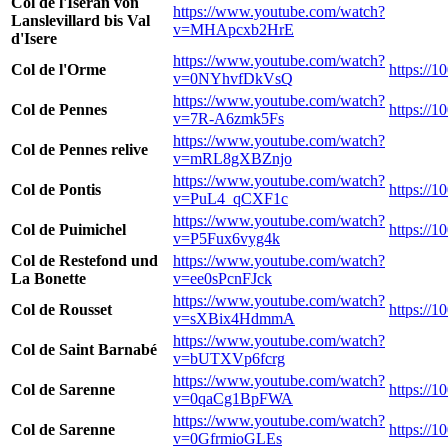
Col de l'Iseran von
https://www.youtube.com/watch?
Lanslevillard bis Val
v=MHApcxb2HrE
d'Isere
https://www.youtube.com/watch?
Col de l'Orme
https://1
v=0NYhvfDkVsQ
https://www.youtube.com/watch?
Col de Pennes
https://
v=7R-A6zmk5Fs
https://www.youtube.com/watch?
Col de Pennes relive
v=mRL8gXBZnjo
https://www.youtube.com/watch?
Col de Pontis
https://1
v=PuL4_qCXF1c
https://www.youtube.com/watch?
Col de Puimichel
https://
v=P5Fux6vyg4k
Col de Restefond und
https://www.youtube.com/watch?
La Bonette
v=ee0sPcnFJck
https://www.youtube.com/watch?
Col de Rousset
https://1
v=sXBix4HdmmA
https://www.youtube.com/watch?
Col de Saint Barnabé
v=bUTXVp6fcrg
https://www.youtube.com/watch?
Col de Sarenne
https://1
v=0qaCg1BpFWA
https://www.youtube.com/watch?
Col de Sarenne
https://1
v=0GfrmioGLEs