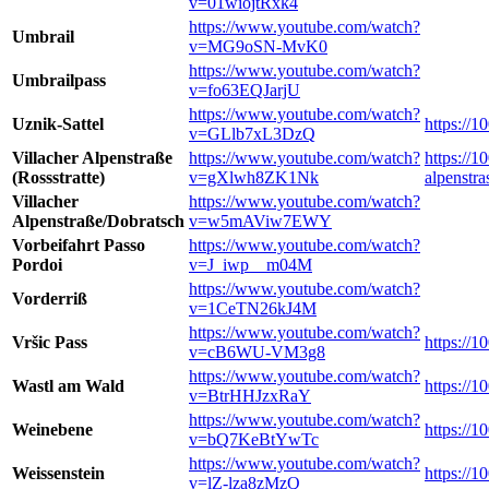
v=01wiojtRxk4
https://www.youtube.com/watch?
Umbrail
v=MG9oSN-MvK0
https://www.youtube.com/watch?
Umbrailpass
v=fo63EQJarjU
https://www.youtube.com/watch?
Uznik-Sattel
https://1
v=GLlb7xL3DzQ
Villacher Alpenstraße
https://www.youtube.com/watch?
https://1
(Rossstratte)
v=gXlwh8ZK1Nk
alpenstra
Villacher
https://www.youtube.com/watch?
Alpenstraße/Dobratsch
v=w5mAViw7EWY
Vorbeifahrt Passo
https://www.youtube.com/watch?
Pordoi
v=J_iwp__m04M
https://www.youtube.com/watch?
Vorderriß
v=1CeTN26kJ4M
https://www.youtube.com/watch?
Vršic Pass
https://1
v=cB6WU-VM3g8
https://www.youtube.com/watch?
Wastl am Wald
https://
v=BtrHHJzxRaY
https://www.youtube.com/watch?
Weinebene
https://1
v=bQ7KeBtYwTc
https://www.youtube.com/watch?
Weissenstein
https://1
v=lZ-lza8zMzQ