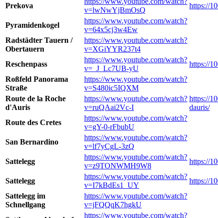
https://www.youtube.com/watch?
Prekova
https://
v=lwNwYjBmOsQ
https://www.youtube.com/watch?
Pyramidenkogel
v=64x5cj3w4Ew
Radstädter Tauern /
https://www.youtube.com/watch?
Obertauern
v=XGiYYR237t4
https://www.youtube.com/watch?
Reschenpass
https://
v=_J_Lc7UB-yU
Roßfeld Panorama
https://www.youtube.com/watch?
Straße
v=S480ic5IQXM
Route de la Roche
https://www.youtube.com/watch?
https://1
d'Auris
v=ruQAai2Vc-I
dauris/
https://www.youtube.com/watch?
Route des Cretes
v=gY-0-rFbubU
https://www.youtube.com/watch?
San Bernardino
v=lf7yCgL-3zQ
https://www.youtube.com/watch?
Sattelegg
https://1
v=z9TONWMH9W8
https://www.youtube.com/watch?
Sattelegg
https://1
v=I7kBdEs1_UY
Sattelegg im
https://www.youtube.com/watch?
Schnellgang
v=jFQQqK7hgkU
https://www.youtube.com/watch?