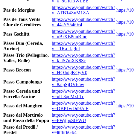
v=0_8UKf3WLEE
https://www.youtube.com/watch?
Pas de Morgins
https://
v=ATB14ZuM1ZA
Pas de Tous Vents -
https://www.youtube.com/watch?
https://1
Clue de Gréolières
v=44sY554t9c4
https://www.youtube.com/watch?
Pass Gschütt
https://1
v=uBrXB8unRmc
Pässe Duo (Cereda,
https://www.youtube.com/watch?
Aurine)
v=_1Ra_I-gIeI
Pässe-Trio (Pellegrino,
https://www.youtube.com/watch?
Valles, Rolle)
v=k_tS7mXK8Sc
https://www.youtube.com/watch?
Passo Brocon
https://
v=HQJuigKQyV0
https://www.youtube.com/watch?
Passo Campolongo
v=8alpSjDV65w
Passo Cereda und
https://www.youtube.com/watch?
Forcella Aurine
v=ulL3qcMzLTc
https://www.youtube.com/watch?
Passo del Manghen
https://
v=DBP1wDd97nE
Passo del Mortirolo
https://www.youtube.com/watch?
und Passo della Foppa
v=PWjtppSIFWU
Passo del Predil /
https://www.youtube.com/watch?
Predel
v=lttfhrliGb4