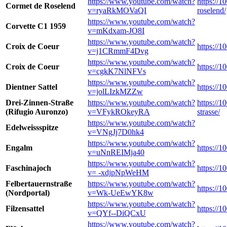
https://www.youtube.com/watch?
https://
Cormet de Roselend
v=ryaRkMOVaQI
roselend/
https://www.youtube.com/watch?
Corvette C1 1959
v=mKdxam-JO8I
https://www.youtube.com/watch?
Croix de Coeur
https://1
v=j1CRmmF4Dvg
https://www.youtube.com/watch?
Croix de Coeur
https://1
v=cgkK7NlNFVs
https://www.youtube.com/watch?
Dientner Sattel
https://1
v=jolLIzkMZZw
Drei-Zinnen-Straße
https://www.youtube.com/watch?
https://1
(Rifugio Auronzo)
v=VFykROkeyRA
strasse/
https://www.youtube.com/watch?
Edelweissspitze
v=VNgJj7D0hk4
https://www.youtube.com/watch?
Engalm
https://
v=uNnREIMja40
https://www.youtube.com/watch?
Faschinajoch
https://1
v= -xdjpNpWeHM
Felbertauernstraße
https://www.youtube.com/watch?
https://1
(Nordportal)
v=Wk-UeEwYK8w
https://www.youtube.com/watch?
Filzensattel
https://1
v=QYf--DiQCxU
https://www.youtube.com/watch?