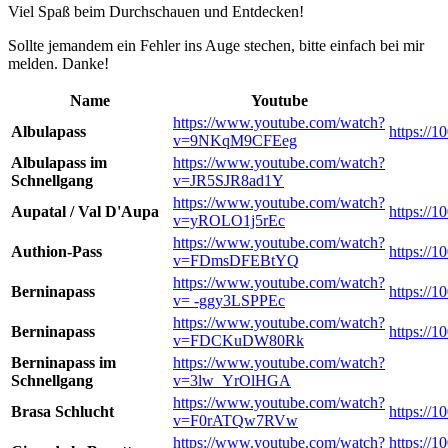
Viel Spaß beim Durchschauen und Entdecken!
Sollte jemandem ein Fehler ins Auge stechen, bitte einfach bei mir
melden. Danke!
Name
Youtube
https://www.youtube.com/watch?
Albulapass
https://1
v=9NKqM9CFEeg
Albulapass im
https://www.youtube.com/watch?
Schnellgang
v=JR5SJR8ad1Y
https://www.youtube.com/watch?
Aupatal / Val D'Aupa
https://1
v=yROLO1j5rEc
https://www.youtube.com/watch?
Authion-Pass
https://1
v=FDmsDFEBtYQ
https://www.youtube.com/watch?
Berninapass
https://
v= -ggy3LSPPEc
https://www.youtube.com/watch?
Berninapass
https://
v=FDCKuDW80Rk
Berninapass im
https://www.youtube.com/watch?
Schnellgang
v=3lw_YrOlHGA
https://www.youtube.com/watch?
Brasa Schlucht
https://1
v=F0rATQw7RVw
https://www.youtube.com/watch?
https://1