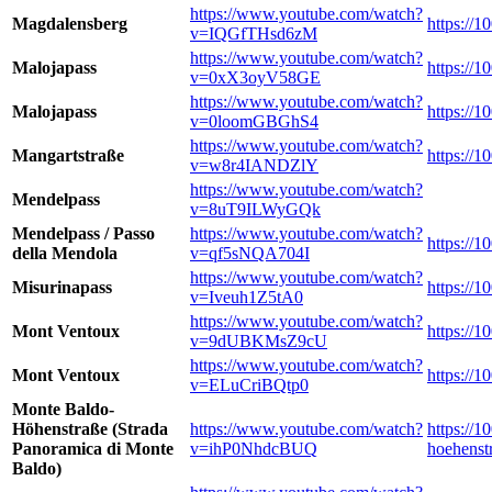
https://www.youtube.com/watch?
Magdalensberg
https://
v=IQGfTHsd6zM
https://www.youtube.com/watch?
Malojapass
https://
v=0xX3oyV58GE
https://www.youtube.com/watch?
Malojapass
https://
v=0loomGBGhS4
https://www.youtube.com/watch?
Mangartstraße
https://1
v=w8r4IANDZlY
https://www.youtube.com/watch?
Mendelpass
v=8uT9ILWyGQk
Mendelpass / Passo
https://www.youtube.com/watch?
https://
della Mendola
v=qf5sNQA704I
https://www.youtube.com/watch?
Misurinapass
https://
v=Iveuh1Z5tA0
https://www.youtube.com/watch?
Mont Ventoux
https://
v=9dUBKMsZ9cU
https://www.youtube.com/watch?
Mont Ventoux
https://
v=ELuCriBQtp0
Monte Baldo-
Höhenstraße (Strada
https://www.youtube.com/watch?
https://
Panoramica di Monte
v=ihP0NhdcBUQ
hoehenstr
Baldo)