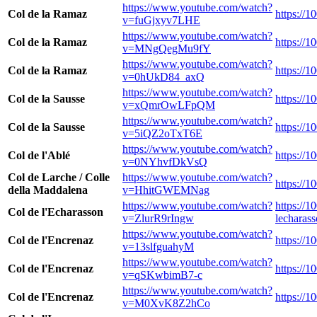
https://www.youtube.com/watch?
Col de la Ramaz
https://1
v=fuGjxyv7LHE
https://www.youtube.com/watch?
Col de la Ramaz
https://1
v=MNgQegMu9fY
https://www.youtube.com/watch?
Col de la Ramaz
https://1
v=0hUkD84_axQ
https://www.youtube.com/watch?
Col de la Sausse
https://1
v=xQmrOwLFpQM
https://www.youtube.com/watch?
Col de la Sausse
https://1
v=5iQZ2oTxT6E
https://www.youtube.com/watch?
Col de l'Ablé
https://1
v=0NYhvfDkVsQ
Col de Larche / Colle
https://www.youtube.com/watch?
https://1
della Maddalena
v=HhitGWEMNag
https://www.youtube.com/watch?
https://1
Col de l'Echarasson
v=ZlurR9rIngw
lecharass
https://www.youtube.com/watch?
Col de l'Encrenaz
https://1
v=13slfguahyM
https://www.youtube.com/watch?
Col de l'Encrenaz
https://1
v=qSKwbimB7-c
https://www.youtube.com/watch?
Col de l'Encrenaz
https://1
v=M0XvK8Z2hCo