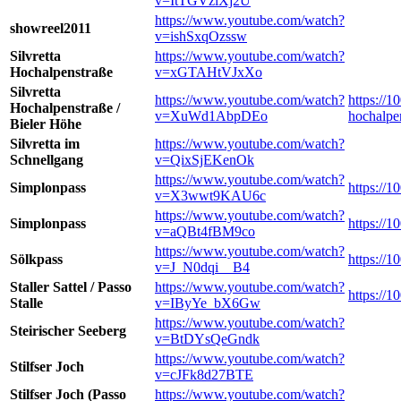
v=ItTGVzlXj2U
https://www.youtube.com/watch?
showreel2011
v=ishSxqOzssw
Silvretta
https://www.youtube.com/watch?
Hochalpenstraße
v=xGTAHtVJxXo
Silvretta
https://www.youtube.com/watch?
https://1
Hochalpenstraße /
v=XuWd1AbpDEo
hochalpen
Bieler Höhe
Silvretta im
https://www.youtube.com/watch?
Schnellgang
v=QixSjEKenOk
https://www.youtube.com/watch?
Simplonpass
https://
v=X3wwt9KAU6c
https://www.youtube.com/watch?
Simplonpass
https://
v=aQBt4fBM9co
https://www.youtube.com/watch?
Sölkpass
https://1
v=J_N0dqi__B4
Staller Sattel / Passo
https://www.youtube.com/watch?
https://1
Stalle
v=IByYe_bX6Gw
https://www.youtube.com/watch?
Steirischer Seeberg
v=BtDYsQeGndk
https://www.youtube.com/watch?
Stilfser Joch
v=cJFk8d27BTE
Stilfser Joch (Passo
https://www.youtube.com/watch?