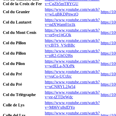
Col de la Croix de Fer
v=CgZb5mTRYGU
https://www.youtube.com/watch?
Col du Granier
https://1
v=wLqBKDPnwzQ
https://www.youtube.com/watch?
Col du Lautaret
https://1
v=ndXWam01n1k
https://www.youtube.com/watch?
Col du Mont Cenis
https://1
v=orSye1jtGOk
https://www.youtube.com/watch?
Col du Pillon
https://1
v=cBTS_VSrBBc
https://www.youtube.com/watch?
Col du Pillon
https://1
v=pR2-GhO2f6s
https://www.youtube.com/watch?
Col du Pilon
https://1
v=wdELa-NXrPk
https://www.youtube.com/watch?
Col du Pré
https://1
v=vuCo-UCtJzc
https://www.youtube.com/watch?
Col du Pré
https://1
v=uCNRYL2Jg54
https://www.youtube.com/watch?
Col du Télégraphe
https://1
v=ee-tZTDeWdc
https://www.youtube.com/watch?
Colle de Lys
v=M06Vx8sfDYo
https://www.youtube.com/watch?
Colle del Lys
https://1