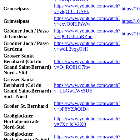
https://www.youtube.com/watch?
Grimselpass
https://1
v=ytgOfC_OSEk
https://www.youtube.com/watch?
Grimselpass
https://1
v=exvO0RlPsWw
Grödner Joch / Passo
https://www.youtube.com/watch?
https://
di Gardena
v=QGOsILmRZ5o
Grödner Joch / Passo
https://www.youtube.com/watch?
Gardena
v=wdL2vqgQl4I
Grosser Sankt
Bernhard (Col du
https://www.youtube.com/watch?
Grand Saint-Bernard)
v=O4RO81Q7ltw
Nord - Süd
Grosser Sankt
Bernhard (Col du
https://www.youtube.com/watch?
Grand Saint-Bernard)
v=LjsGwLWx5UE
Süd - Nord
https://www.youtube.com/watch?
Großer St. Bernhard
v=bP6YZJtQID4
Großglockner
https://www.youtube.com/watch?
Hochalpenstraße
v=7Xc-IsJv2X0
Nord-Süd
Großglockner
https://www.youtube.com/watch?
Hochalpenstraße Süd-