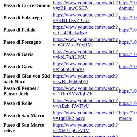
https://www.youtube.com/watch?
https://1
Passo di Croce Domini
v=zBP_uwOSC74
domini/
https://www.youtube.com/watch?
Passo di Falzarego
https://1
v=KBT1eXZ-O5E
https://www.youtube.com/watch?
Passo di Fedaia
https://1
v=Ck4D0ckaJwg
https://www.youtube.com/watch?
Passo di Foscagno
https://
v=6O3Vb_PYxRM
https://www.youtube.com/watch?
Passo di Gavia
https://
v=kbL7hJfLPSU
https://www.youtube.com/watch?
Passo di Gavia
https://
v=560bUtFocks
Passo di Giau von Süd
https://www.youtube.com/watch?
nach Nord
v=wBUljbhQ4Z0
Passo di Pennes /
https://www.youtube.com/watch?
https://1
Penser Joch
v=2HmXYWfqPZE
https://www.youtube.com/watch?
Passo di Rolle
https://1
v=AEzh_RWI7yU
https://www.youtube.com/watch?
https://1
Passo di San Marco
v=1quHk2-ogyo
marco/
Passo di San Marco
https://www.youtube.com/watch?
relive
v=XhO1lpGeVJM