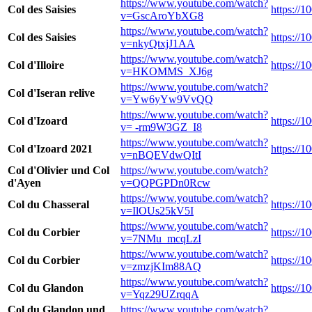
https://www.youtube.com/watch?
Col des Saisies
https://1
v=GscAroYbXG8
https://www.youtube.com/watch?
Col des Saisies
https://1
v=nkyQtxjJ1AA
https://www.youtube.com/watch?
Col d'Illoire
https://1
v=HKOMMS_XJ6g
https://www.youtube.com/watch?
Col d'Iseran relive
v=Yw6yYw9VvQQ
https://www.youtube.com/watch?
Col d'Izoard
https://1
v= -rm9W3GZ_I8
https://www.youtube.com/watch?
Col d'Izoard 2021
https://1
v=nBQEVdwQItI
Col d'Olivier und Col
https://www.youtube.com/watch?
d'Ayen
v=QQPGPDn0Rcw
https://www.youtube.com/watch?
Col du Chasseral
https://1
v=IlOUs25kV5I
https://www.youtube.com/watch?
Col du Corbier
https://1
v=7NMu_mcqLzI
https://www.youtube.com/watch?
Col du Corbier
https://1
v=zmzjKIm88AQ
https://www.youtube.com/watch?
Col du Glandon
https://
v=Yqz29UZrqqA
Col du Glandon und
https://www.youtube.com/watch?