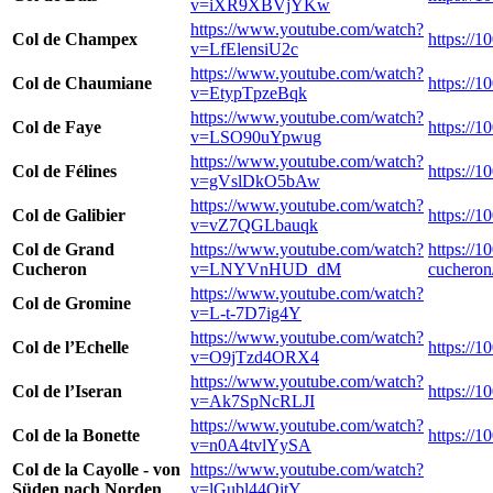
v=iXR9XBVjYKw
https://www.youtube.com/watch?
Col de Champex
https://
v=LfElensiU2c
https://www.youtube.com/watch?
Col de Chaumiane
https://
v=EtypTpzeBqk
https://www.youtube.com/watch?
Col de Faye
https://1
v=LSO90uYpwug
https://www.youtube.com/watch?
Col de Félines
https://1
v=gVslDkO5bAw
https://www.youtube.com/watch?
Col de Galibier
https://1
v=vZ7QGLbauqk
Col de Grand
https://www.youtube.com/watch?
https://
Cucheron
v=LNYVnHUD_dM
cucheron
https://www.youtube.com/watch?
Col de Gromine
v=L-t-7D7ig4Y
https://www.youtube.com/watch?
Col de l’Echelle
https://1
v=O9jTzd4ORX4
https://www.youtube.com/watch?
Col de l’Iseran
https://1
v=Ak7SpNcRLJI
https://www.youtube.com/watch?
Col de la Bonette
https://1
v=n0A4tvlYySA
Col de la Cayolle - von
https://www.youtube.com/watch?
Süden nach Norden
v=lGubl44OitY