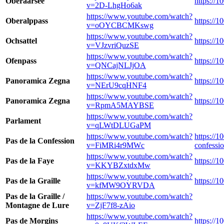
Oberaarsee
https://1
v=2D-LhgHo6ak
https://www.youtube.com/watch?
Oberalppass
https://
v=oOYCBCMKswg
https://www.youtube.com/watch?
Ochsattel
https://1
v=VJzvriQuzSE
https://www.youtube.com/watch?
Ofenpass
https://
v=QNCajNLJjOA
https://www.youtube.com/watch?
Panoramica Zegna
https://
v=NErU9cqHNF4
https://www.youtube.com/watch?
Panoramica Zegna
https://
v=RpmA5MAYBSE
https://www.youtube.com/watch?
Parlament
v=qLWtDLUGaPM
https://www.youtube.com/watch?
https://1
Pas de la Confession
v=FiMRi4r9MWc
confessio
https://www.youtube.com/watch?
Pas de la Faye
https://1
v=KKYBZxtdxMw
https://www.youtube.com/watch?
Pas de la Graille
https://1
v=kfMW9OYRVDA
Pas de la Graille /
https://www.youtube.com/watch?
Montagne de Lure
v=ZjF7f8-zAio
https://www.youtube.com/watch?
Pas de Morgins
https://