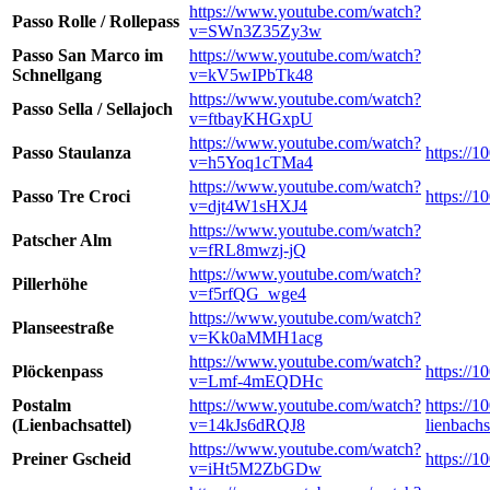
https://www.youtube.com/watch?
Passo Rolle / Rollepass
v=SWn3Z35Zy3w
Passo San Marco im
https://www.youtube.com/watch?
Schnellgang
v=kV5wIPbTk48
https://www.youtube.com/watch?
Passo Sella / Sellajoch
v=ftbayKHGxpU
https://www.youtube.com/watch?
Passo Staulanza
https://1
v=h5Yoq1cTMa4
https://www.youtube.com/watch?
Passo Tre Croci
https://1
v=djt4W1sHXJ4
https://www.youtube.com/watch?
Patscher Alm
v=fRL8mwzj-jQ
https://www.youtube.com/watch?
Pillerhöhe
v=f5rfQG_wge4
https://www.youtube.com/watch?
Planseestraße
v=Kk0aMMH1acg
https://www.youtube.com/watch?
Plöckenpass
https://
v=Lmf-4mEQDHc
Postalm
https://www.youtube.com/watch?
https://
(Lienbachsattel)
v=14kJs6dRQJ8
lienbachs
https://www.youtube.com/watch?
Preiner Gscheid
https://1
v=iHt5M2ZbGDw