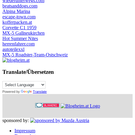
wiederunterwegs.com
beatsanddogs.com
Alpina Marina
escape-town.com
kofferpacken.at
Corvette C1 1959
MX-5 Gallneukirchen
Hot Summer Nites
herrenfahrer.com
autoteilexxl
MX-5 Roadster-Team-Ostschweiz
Translate/Übersetzen
Powered by
Translate
sponsored by:
Impressum