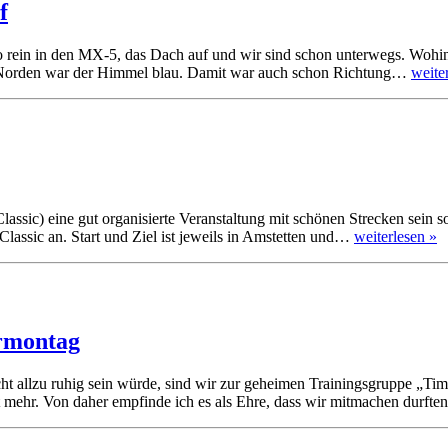
f
 rein in den MX-5, das Dach auf und wir sind schon unterwegs. Wohi
g Norden war der Himmel blau. Damit war auch schon Richtung…
weite
lassic) eine gut organisierte Veranstaltung mit schönen Strecken sein s
Classic an. Start und Ziel ist jeweils in Amstetten und…
weiterlesen »
ermontag
cht allzu ruhig sein würde, sind wir zur geheimen Trainingsgruppe „Ti
cht mehr. Von daher empfinde ich es als Ehre, dass wir mitmachen dur