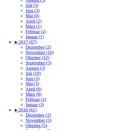
August (5)
Juli (3)
Juni (3)
Mai (6)
April (2)
März (1)
Februar (2)
Januar (1)
►
2017 (67)
Dezember (2)
November (10)
Oktober (12)
September (5)
August (3)
Juli (10)
Juni (3)
Mai (3)
April (6)
März (8)
Februar (2)
Januar (3)
►
2016 (61)
Dezember (2)
November (3)
Oktober (5)