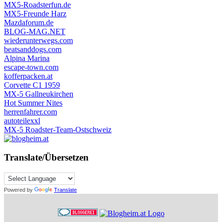
MX5-Roadsterfun.de
MX5-Freunde Harz
Mazdaforum.de
BLOG-MAG.NET
wiederunterwegs.com
beatsanddogs.com
Alpina Marina
escape-town.com
kofferpacken.at
Corvette C1 1959
MX-5 Gallneukirchen
Hot Summer Nites
herrenfahrer.com
autoteilexxl
MX-5 Roadster-Team-Ostschweiz
Translate/Übersetzen
Powered by
Translate