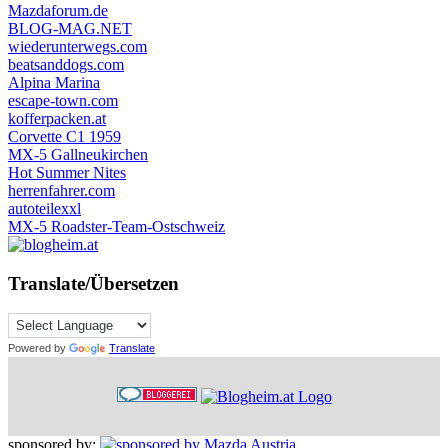
Mazdaforum.de
BLOG-MAG.NET
wiederunterwegs.com
beatsanddogs.com
Alpina Marina
escape-town.com
kofferpacken.at
Corvette C1 1959
MX-5 Gallneukirchen
Hot Summer Nites
herrenfahrer.com
autoteilexxl
MX-5 Roadster-Team-Ostschweiz
Translate/Übersetzen
Powered by
Translate
sponsored by: