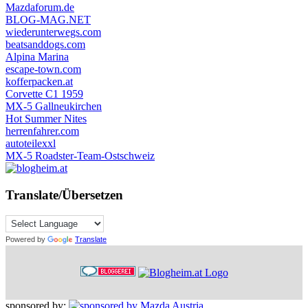
Mazdaforum.de
BLOG-MAG.NET
wiederunterwegs.com
beatsanddogs.com
Alpina Marina
escape-town.com
kofferpacken.at
Corvette C1 1959
MX-5 Gallneukirchen
Hot Summer Nites
herrenfahrer.com
autoteilexxl
MX-5 Roadster-Team-Ostschweiz
Translate/Übersetzen
Powered by
Translate
sponsored by: