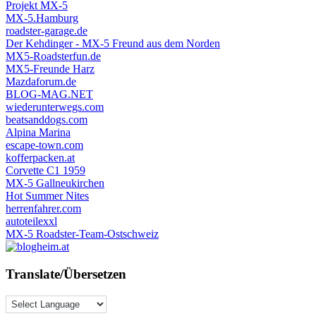
Projekt MX-5
MX-5.Hamburg
roadster-garage.de
Der Kehdinger - MX-5 Freund aus dem Norden
MX5-Roadsterfun.de
MX5-Freunde Harz
Mazdaforum.de
BLOG-MAG.NET
wiederunterwegs.com
beatsanddogs.com
Alpina Marina
escape-town.com
kofferpacken.at
Corvette C1 1959
MX-5 Gallneukirchen
Hot Summer Nites
herrenfahrer.com
autoteilexxl
MX-5 Roadster-Team-Ostschweiz
Translate/Übersetzen