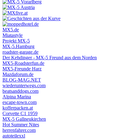
MX5.de
Miatastyle
Projekt MX-5
MX-5.Hamburg
roadster-garage.de
Der Kehdinger - MX-5 Freund aus dem Norden
MX5-Roadsterfun.de
MX5-Freunde Harz
Mazdaforum.de
BLOG-MAG.NET
wiederunterwegs.com
beatsanddogs.com
Alpina Marina
escape-town.com
kofferpacken.at
Corvette C1 1959
MX-5 Gallneukirchen
Hot Summer Nites
herrenfahrer.com
autoteilexxl