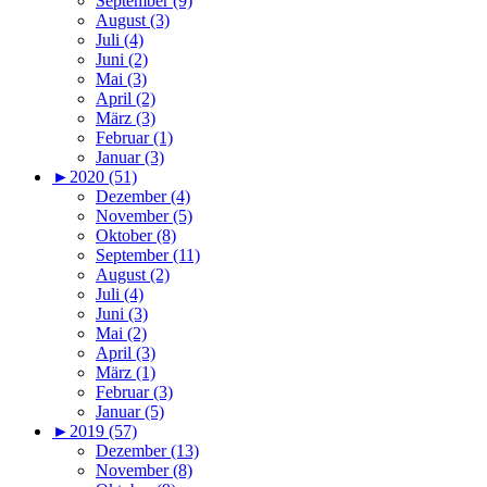
September (9)
August (3)
Juli (4)
Juni (2)
Mai (3)
April (2)
März (3)
Februar (1)
Januar (3)
►
2020 (51)
Dezember (4)
November (5)
Oktober (8)
September (11)
August (2)
Juli (4)
Juni (3)
Mai (2)
April (3)
März (1)
Februar (3)
Januar (5)
►
2019 (57)
Dezember (13)
November (8)