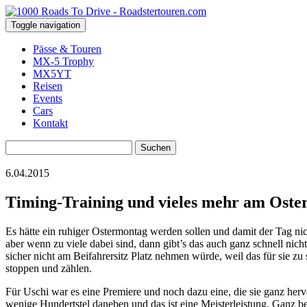
Toggle navigation
Pässe & Touren
MX-5 Trophy
MX5YT
Reisen
Events
Cars
Kontakt
Suchen
nach:
6.04.2015
Timing-Training und vieles mehr am Ost
Es hätte ein ruhiger Ostermontag werden sollen und damit der Tag ni
aber wenn zu viele dabei sind, dann gibt’s das auch ganz schnell nich
sicher nicht am Beifahrersitz Platz nehmen würde, weil das für sie zu
stoppen und zählen.
Für Uschi war es eine Premiere und noch dazu eine, die sie ganz herv
wenige Hundertstel daneben und das ist eine Meisterleistung. Ganz b