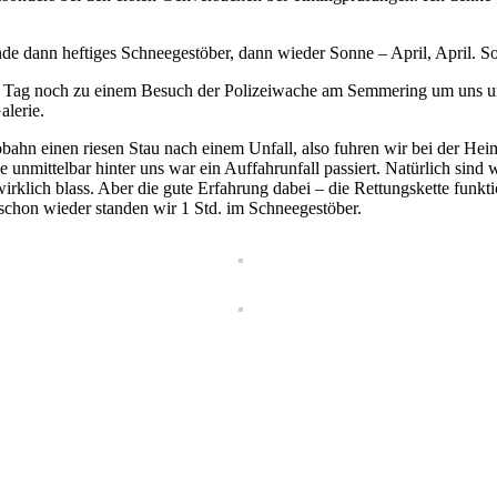
e dann heftiges Schneegestöber, dann wieder Sonne – April, April. So 
 Tag noch zu einem Besuch der Polizeiwache am Semmering um uns un
alerie.
bahn einen riesen Stau nach einem Unfall, also fuhren wir bei der Hei
nmittelbar hinter uns war ein Auffahrunfall passiert. Natürlich sind wi
irklich blass. Aber die gute Erfahrung dabei – die Rettungskette funk
schon wieder standen wir 1 Std. im Schneegestöber.