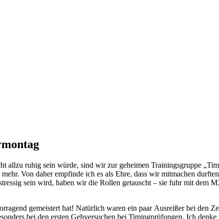
ermontag
cht allzu ruhig sein würde, sind wir zur geheimen Trainingsgruppe „Ti
t mehr. Von daher empfinde ich es als Ehre, dass wir mitmachen durften
 stressig sein wird, haben wir die Rollen getauscht – sie fuhr mit dem
orragend gemeistert hat! Natürlich waren ein paar Ausreißer bei den Zei
esonders bei den ersten Gehversuchen bei Timingprüfungen. Ich denke 