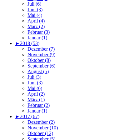
Juli (6)
Juni (3)
Mai (4)
April (4)
März (2)
Februar (3)
Januar (1)
►
2018 (53)
Dezember (7)
November (9)
Oktober (8)
September (6)
August (5)
Juli (3)
Juni (3)
Mai (6)
April (2)
März (1)
Februar (2)
Januar (1)
►
2017 (67)
Dezember (2)
November (10)
Oktober (12)
September (5)