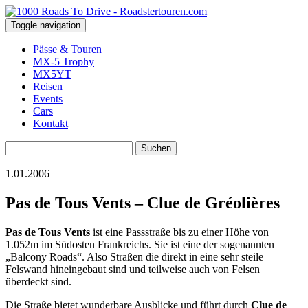
Toggle navigation
Pässe & Touren
MX-5 Trophy
MX5YT
Reisen
Events
Cars
Kontakt
Suchen
nach:
1.01.2006
Pas de Tous Vents – Clue de Gréolières
Pas de Tous Vents
ist eine Passstraße bis zu einer Höhe von
1.052m im Südosten Frankreichs. Sie ist eine der sogenannten
„Balcony Roads“. Also Straßen die direkt in eine sehr steile
Felswand hineingebaut sind und teilweise auch von Felsen
überdeckt sind.
Die Straße bietet wunderbare Ausblicke und führt durch
Clue de