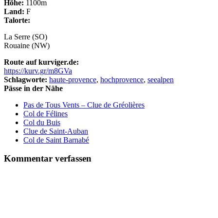
Höhe:
1100m
Land:
F
Talorte:
La Serre (SO)
Rouaine (NW)
Route auf kurviger.de:
https://kurv.gr/m8GVa
Schlagworte:
haute-provence
,
hochprovence
,
seealpen
Pässe in der Nähe
Pas de Tous Vents – Clue de Gréolières
Col de Félines
Col du Buis
Clue de Saint-Auban
Col de Saint Barnabé
Kommentar verfassen