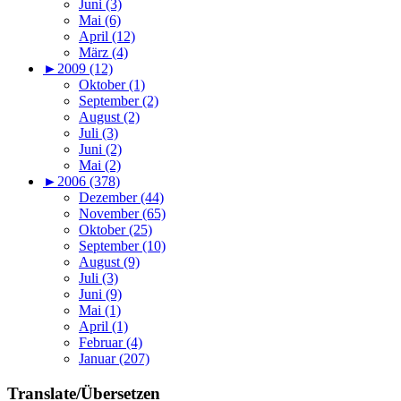
Juni (3)
Mai (6)
April (12)
März (4)
►
2009 (12)
Oktober (1)
September (2)
August (2)
Juli (3)
Juni (2)
Mai (2)
►
2006 (378)
Dezember (44)
November (65)
Oktober (25)
September (10)
August (9)
Juli (3)
Juni (9)
Mai (1)
April (1)
Februar (4)
Januar (207)
Translate/Übersetzen