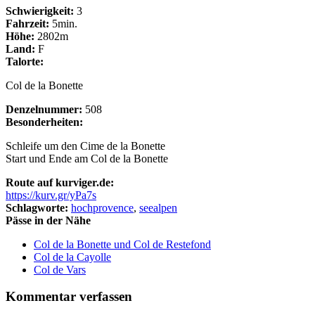
Schwierigkeit:
3
Fahrzeit:
5min.
Höhe:
2802m
Land:
F
Talorte:
Col de la Bonette
Denzelnummer:
508
Besonderheiten:
Schleife um den Cime de la Bonette
Start und Ende am Col de la Bonette
Route auf kurviger.de:
https://kurv.gr/yPa7s
Schlagworte:
hochprovence
,
seealpen
Pässe in der Nähe
Col de la Bonette und Col de Restefond
Col de la Cayolle
Col de Vars
Kommentar verfassen