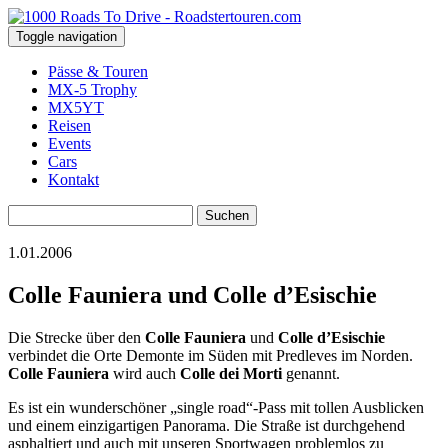
Toggle navigation
Pässe & Touren
MX-5 Trophy
MX5YT
Reisen
Events
Cars
Kontakt
Suchen
nach:
1.01.2006
Colle Fauniera und Colle d’Esischie
Die Strecke über den
Colle Fauniera
und
Colle d’Esischie
verbindet die Orte Demonte im Süden mit Predleves im Norden.
Colle Fauniera
wird auch
Colle dei Morti
genannt.
Es ist ein wunderschöner „single road“-Pass mit tollen Ausblicken
und einem einzigartigen Panorama. Die Straße ist durchgehend
asphaltiert und auch mit unseren Sportwagen problemlos zu