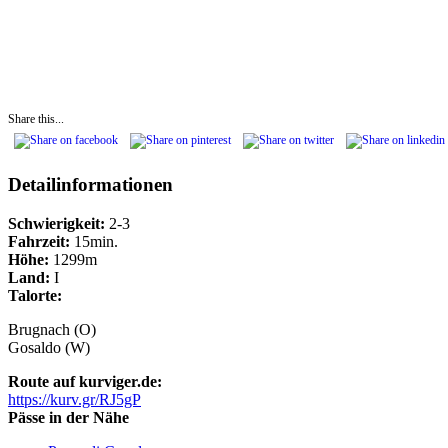
Share this...
Detailinformationen
Schwierigkeit:
2-3
Fahrzeit:
15min.
Höhe:
1299m
Land:
I
Talorte:
Brugnach (O)
Gosaldo (W)
Route auf kurviger.de:
https://kurv.gr/RJ5gP
Pässe in der Nähe