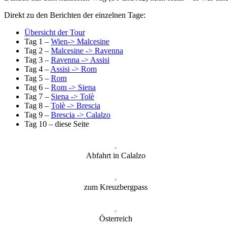
Direkt zu den Berichten der einzelnen Tage:
Übersicht der Tour
Tag 1 –
Wien-> Malcesine
Tag 2 –
Malcesine -> Ravenna
Tag 3 –
Ravenna -> Assisi
Tag 4 –
Assisi -> Rom
Tag 5 –
Rom
Tag 6 –
Rom -> Siena
Tag 7 –
Siena -> Tolè
Tag 8 –
Tolè -> Brescia
Tag 9 –
Brescia -> Calalzo
Tag 10 – diese Seite
Abfahrt in Calalzo
zum Kreuzbergpass
Österreich