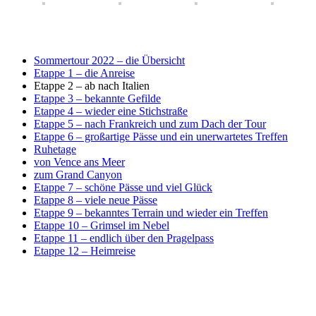
Sommertour 2022 – die Übersicht
Etappe 1 – die Anreise
Etappe 2 – ab nach Italien
Etappe 3 – bekannte Gefilde
Etappe 4 – wieder eine Stichstraße
Etappe 5 – nach Frankreich und zum Dach der Tour
Etappe 6 – großartige Pässe und ein unerwartetes Treffen
Ruhetage
von Vence ans Meer
zum Grand Canyon
Etappe 7 – schöne Pässe und viel Glück
Etappe 8 – viele neue Pässe
Etappe 9 – bekanntes Terrain und wieder ein Treffen
Etappe 10 – Grimsel im Nebel
Etappe 11 – endlich über den Pragelpass
Etappe 12 – Heimreise