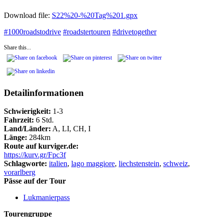
Download file:
S22%20-%20Tag%201.gpx
#
1000roadstodrive
#
roadstertouren
#
drivetogether
Share this...
Detailinformationen
Schwierigkeit:
1-3
Fahrzeit:
6 Std.
Land/Länder:
A, LI, CH, I
Länge:
284km
Route auf kurviger.de:
https://kurv.gr/Fpc3f
Schlagworte:
italien
,
lago maggiore
,
liechstenstein
,
schweiz
,
vorarlberg
Pässe auf der Tour
Lukmanierpass
Tourengruppe