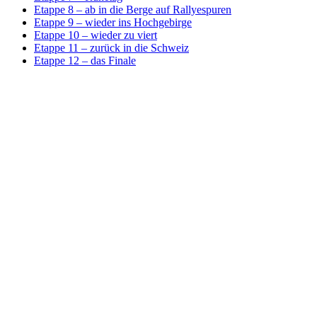
Etappe 8 – ab in die Berge auf Rallyespuren
Etappe 9 – wieder ins Hochgebirge
Etappe 10 – wieder zu viert
Etappe 11 – zurück in die Schweiz
Etappe 12 – das Finale