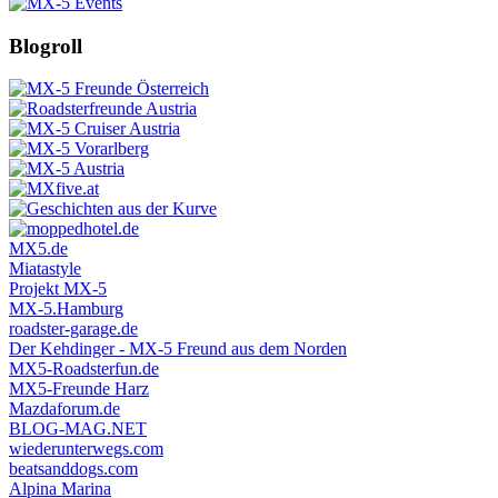
Blogroll
MX5.de
Miatastyle
Projekt MX-5
MX-5.Hamburg
roadster-garage.de
Der Kehdinger - MX-5 Freund aus dem Norden
MX5-Roadsterfun.de
MX5-Freunde Harz
Mazdaforum.de
BLOG-MAG.NET
wiederunterwegs.com
beatsanddogs.com
Alpina Marina