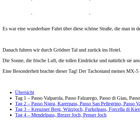
Es war eine wunderbare Fahrt über diese schöne Straße, die man in de
Danach fuhren wir durch Grödner Tal und zurück ins Hotel.
Die Sonne, die frische Luft, die tollen Eindrücke und natürlich sie 
Eine Besonderheit brachte dieser Tag! Der Tachostand meines MX-5 
Übersicht
Tag 1 – Passo Valparola, Passo Falzarego, Passo di Giau, Passo
Tag 2 – Passo Nigra, Karerpass, Passo San Pellegrino, Passo V
Tag 3 – Kreuzner Berg, Würzjoch, Furkelpass, Forcella di Kie
Tag 4 – Mendelpass, Brezer Joch, Penser Joch