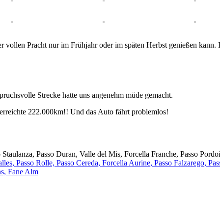
r vollen Pracht nur im Frühjahr oder im späten Herbst genießen kann. 
anspruchsvolle Strecke hatte uns angenehm müde gemacht.
erreichte 222.000km!! Und das Auto fährt problemlos!
 Staulanza, Passo Duran, Valle del Mis, Forcella Franche, Passo Pordoi
alles, Passo Rolle, Passo Cereda, Forcella Aurine, Passo Falzarego, Pa
ns, Fane Alm