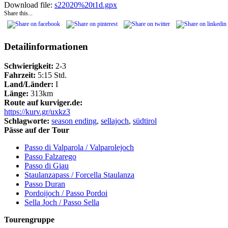
Download file:
s22020%20t1d.gpx
Share this...
Detailinformationen
Schwierigkeit:
2-3
Fahrzeit:
5:15 Std.
Land/Länder:
I
Länge:
313km
Route auf kurviger.de:
https://kurv.gr/uxkz3
Schlagworte:
season ending
,
sellajoch
,
südtirol
Pässe auf der Tour
Passo di Valparola / Valparolejoch
Passo Falzarego
Passo di Giau
Staulanzapass / Forcella Staulanza
Passo Duran
Pordoijoch / Passo Pordoi
Sella Joch / Passo Sella
Tourengruppe