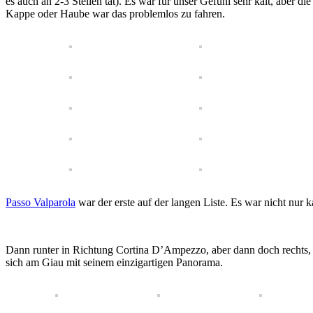
es auch an 2-3 Stellen tat). Es war für unser Gefühl sehr kalt, aber
Kappe oder Haube war das problemlos zu fahren.
Passo Valparola
war der erste auf der langen Liste. Es war nicht nur 
Dann runter in Richtung Cortina D’Ampezzo, aber dann doch rechts
sich am Giau mit seinem einzigartigen Panorama.