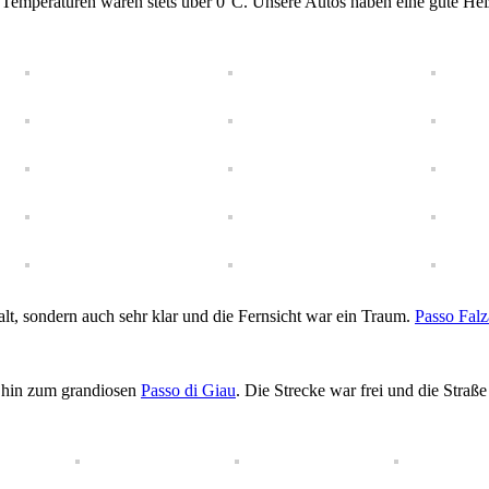
 die Temperaturen waren stets über 0°C. Unsere Autos haben eine gute H
kalt, sondern auch sehr klar und die Fernsicht war ein Traum.
Passo Falz
, hin zum grandiosen
Passo di Giau
. Die Strecke war frei und die Stra