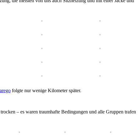
eizung, die meisten von uns auch Sitzheizung und mit einer Jacke und
arego
folgte nur wenige Kilometer später.
ße trocken – es waren traumhafte Bedingungen und alle Gruppen trafen