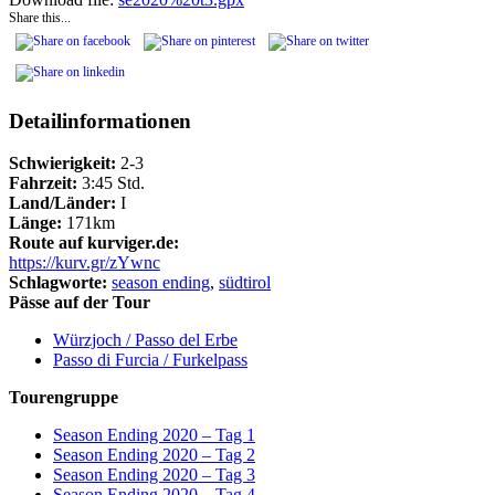
Share this...
Detailinformationen
Schwierigkeit:
2-3
Fahrzeit:
3:45 Std.
Land/Länder:
I
Länge:
171km
Route auf kurviger.de:
https://kurv.gr/zYwnc
Schlagworte:
season ending
,
südtirol
Pässe auf der Tour
Würzjoch / Passo del Erbe
Passo di Furcia / Furkelpass
Tourengruppe
Season Ending 2020 – Tag 1
Season Ending 2020 – Tag 2
Season Ending 2020 – Tag 3
Season Ending 2020 – Tag 4