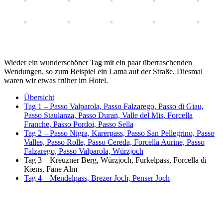
Wieder ein wunderschöner Tag mit ein paar überraschenden
Wendungen, so zum Beispiel ein Lama auf der Straße. Diesmal
waren wir etwas früher im Hotel.
Übersicht
Tag 1 – Passo Valparola, Passo Falzarego, Passo di Giau,
Passo Staulanza, Passo Duran, Valle del Mis, Forcella
Franche, Passo Pordoi, Passo Sella
Tag 2 – Passo Nigra, Karerpass, Passo San Pellegrino, Passo
Valles, Passo Rolle, Passo Cereda, Forcella Aurine, Passo
Falzarego, Passo Valparola, Würzjoch
Tag 3 – Kreuzner Berg, Würzjoch, Furkelpass, Forcella di
Kiens, Fane Alm
Tag 4 – Mendelpass, Brezer Joch, Penser Joch