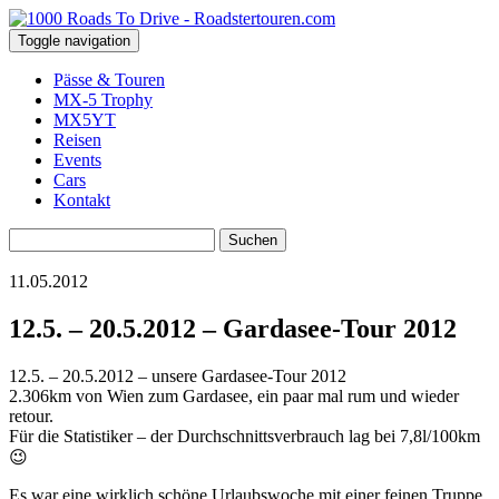
Toggle navigation
Pässe & Touren
MX-5 Trophy
MX5YT
Reisen
Events
Cars
Kontakt
Suchen
nach:
11.05.2012
12.5. – 20.5.2012 – Gardasee-Tour 2012
12.5. – 20.5.2012 – unsere Gardasee-Tour 2012
2.306km von Wien zum Gardasee, ein paar mal rum und wieder
retour.
Für die Statistiker – der Durchschnittsverbrauch lag bei 7,8l/100km
😉
Es war eine wirklich schöne Urlaubswoche mit einer feinen Truppe