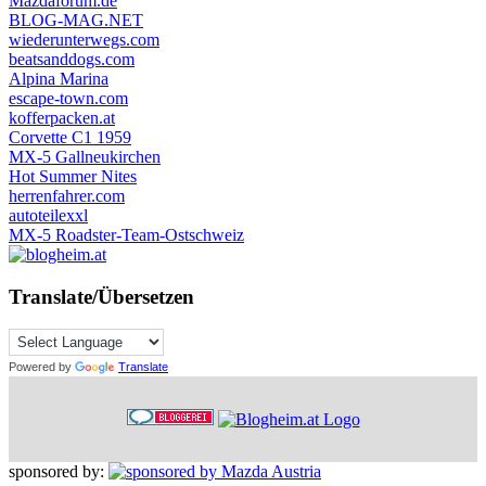
Mazdaforum.de
BLOG-MAG.NET
wiederunterwegs.com
beatsanddogs.com
Alpina Marina
escape-town.com
kofferpacken.at
Corvette C1 1959
MX-5 Gallneukirchen
Hot Summer Nites
herrenfahrer.com
autoteilexxl
MX-5 Roadster-Team-Ostschweiz
Translate/Übersetzen
Powered by
Translate
sponsored by: