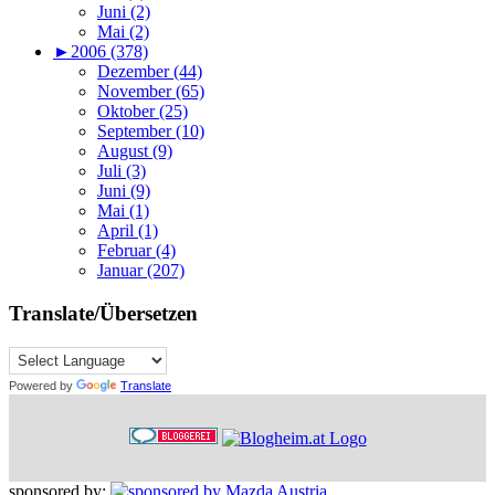
Juni (2)
Mai (2)
►
2006 (378)
Dezember (44)
November (65)
Oktober (25)
September (10)
August (9)
Juli (3)
Juni (9)
Mai (1)
April (1)
Februar (4)
Januar (207)
Translate/Übersetzen
Powered by
Translate
sponsored by: