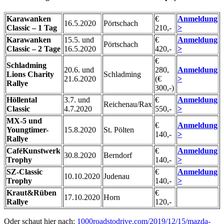
Karawanken
€
Anmeldung
16.5.2020
Pörtschach
Classic – 1 Tag
210,-
>
Karawanken
15.5. und
€
Anmeldung
Pörtschach
Classic – 2 Tage
16.5.2020
420,-
>
€
Schladming
20.6. und
280,
Anmeldung
Lions Charity
Schladming
21.6.2020
(€
>
Rallye
300,-)
Höllental
3.7. und
€
Anmeldung
Reichenau/Rax
Classic
4.7.2020
550,-
>
MX-5 und
€
Anmeldung
Youngtimer-
15.8.2020
St. Pölten
140,-
>
Rallye
CaféKunstwerk
€
Anmeldung
30.8.2020
Berndorf
Trophy
140,-
>
SZ-Classic
€
Anmeldung
10.10.2020
Judenau
Trophy
140,-
>
Kraut&Rüben
€
17.10.2020
Horn
Rallye
120,-
Oder schaut hier nach:
1000roadstodrive.com/2019/12/15/mazda-