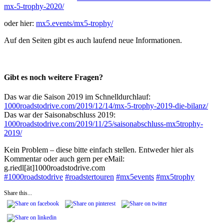
mx-5-trophy-2020/
oder hier:
mx5.events/mx5-trophy/
Auf den Seiten gibt es auch laufend neue Informationen.
Gibt es noch weitere Fragen?
Das war die Saison 2019 im Schnelldurchlauf:
1000roadstodrive.com/2019/12/14/mx-5-trophy-2019-die-bilanz/
Das war der Saisonabschluss 2019:
1000roadstodrive.com/2019/11/25/saisonabschluss-mx5trophy-
2019/
Kein Problem – diese bitte einfach stellen. Entweder hier als
Kommentar oder auch gern per eMail:
g.riedl[ät]1000roadstodrive.com
#
1000roadstodrive
#
roadstertouren
#
mx5events
#
mx5trophy
Share this...