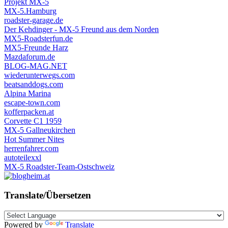
Projekt MX-5
MX-5.Hamburg
roadster-garage.de
Der Kehdinger - MX-5 Freund aus dem Norden
MX5-Roadsterfun.de
MX5-Freunde Harz
Mazdaforum.de
BLOG-MAG.NET
wiederunterwegs.com
beatsanddogs.com
Alpina Marina
escape-town.com
kofferpacken.at
Corvette C1 1959
MX-5 Gallneukirchen
Hot Summer Nites
herrenfahrer.com
autoteilexxl
MX-5 Roadster-Team-Ostschweiz
Translate/Übersetzen
Powered by
Translate