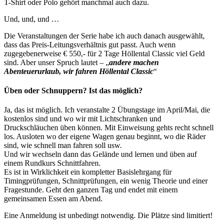
T-Shirt oder Polo gehört manchmal auch dazu.
Und, und, und …
Die Veranstaltungen der Serie habe ich auch danach ausgewählt,
dass das Preis-Leitungsverhältnis gut passt. Auch wenn
zugegebenerweise € 550,- für 2 Tage Höllental Classic viel Geld
sind. Aber unser Spruch lautet – „
andere machen
Abenteuerurlaub, wir fahren Höllental Classic
“
Üben oder Schnuppern? Ist das möglich?
Ja, das ist möglich. Ich veranstalte 2 Übungstage im April/Mai, die
kostenlos sind und wo wir mit Lichtschranken und
Druckschläuchen üben können. Mit Einweisung gehts recht schnell
los. Ausloten wo der eigene Wagen genau beginnt, wo die Räder
sind, wie schnell man fahren soll usw.
Und wir wechseln dann das Gelände und lernen und üben auf
einem Rundkurs Schnittfahren.
Es ist in Wirklichkeit ein kompletter Basislehrgang für
Timingprüfungen, Schnittprüfungen, ein wenig Theorie und einer
Fragestunde. Geht den ganzen Tag und endet mit einem
gemeinsamen Essen am Abend.
Eine Anmeldung ist unbedingt notwendig. Die Plätze sind limitiert!