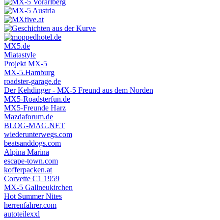
MX5.de
Miatastyle
Projekt MX-5
MX-5.Hamburg
roadster-garage.de
Der Kehdinger - MX-5 Freund aus dem Norden
MX5-Roadsterfun.de
MX5-Freunde Harz
Mazdaforum.de
BLOG-MAG.NET
wiederunterwegs.com
beatsanddogs.com
Alpina Marina
escape-town.com
kofferpacken.at
Corvette C1 1959
MX-5 Gallneukirchen
Hot Summer Nites
herrenfahrer.com
autoteilexxl