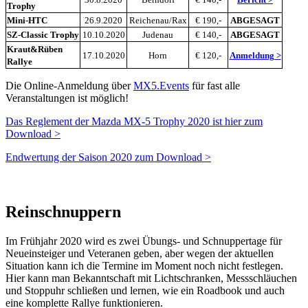
Trophy
Mini-HTC
26.9.2020
Reichenau/Rax
€ 190,-
ABGESAGT
SZ-Classic Trophy
10.10.2020
Judenau
€ 140,-
ABGESAGT
Kraut&Rüben
17.10.2020
Horn
€ 120,-
Anmeldung >
Rallye
Die Online-Anmeldung über
MX5.Events
für fast alle
Veranstaltungen ist möglich!
Das Reglement der Mazda MX-5 Trophy 2020 ist hier zum
Download >
Endwertung der Saison 2020 zum Download >
Reinschnuppern
Im Frühjahr 2020 wird es zwei Übungs- und Schnuppertage für
Neueinsteiger und Veteranen geben, aber wegen der aktuellen
Situation kann ich die Termine im Moment noch nicht festlegen.
Hier kann man Bekanntschaft mit Lichtschranken, Messschläuchen
und Stoppuhr schließen und lernen, wie ein Roadbook und auch
eine komplette Rallye funktionieren.