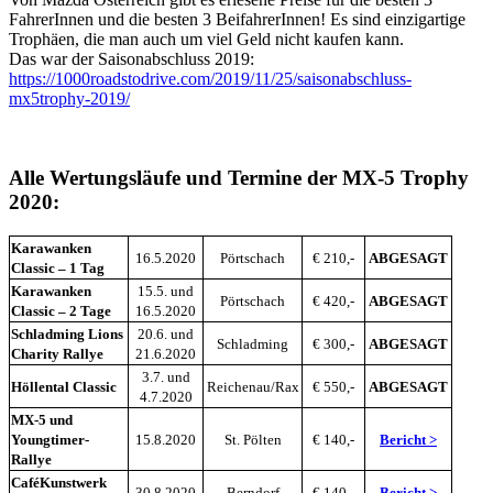
FahrerInnen und die besten 3 BeifahrerInnen! Es sind einzigartige
Trophäen, die man auch um viel Geld nicht kaufen kann.
Das war der Saisonabschluss 2019:
https://1000roadstodrive.com/2019/11/25/saisonabschluss-
mx5trophy-2019/
Alle Wertungsläufe und Termine der MX-5 Trophy
2020:
Karawanken
16.5.2020
Pörtschach
€ 210,-
ABGESAGT
Classic – 1 Tag
Karawanken
15.5. und
Pörtschach
€ 420,-
ABGESAGT
Classic – 2 Tage
16.5.2020
Schladming Lions
20.6. und
Schladming
€ 300,-
ABGESAGT
Charity Rallye
21.6.2020
3.7. und
Höllental Classic
Reichenau/Rax
€ 550,-
ABGESAGT
4.7.2020
MX-5 und
Youngtimer-
15.8.2020
St. Pölten
€ 140,-
Bericht >
Rallye
CaféKunstwerk
30.8.2020
Berndorf
€ 140,-
Bericht >