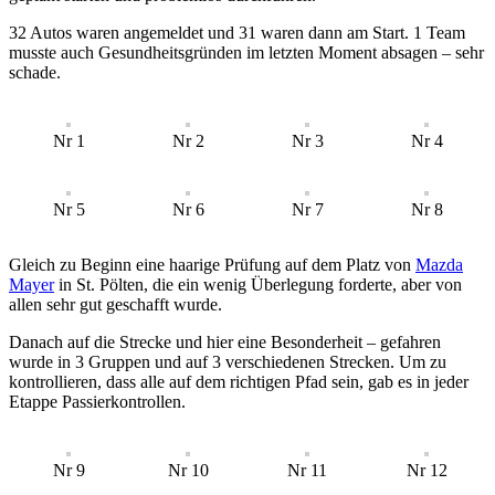
32 Autos waren angemeldet und 31 waren dann am Start. 1 Team
musste auch Gesundheitsgründen im letzten Moment absagen – sehr
schade.
Nr 1
Nr 2
Nr 3
Nr 4
Nr 5
Nr 6
Nr 7
Nr 8
Gleich zu Beginn eine haarige Prüfung auf dem Platz von
Mazda
Mayer
in St. Pölten, die ein wenig Überlegung forderte, aber von
allen sehr gut geschafft wurde.
Danach auf die Strecke und hier eine Besonderheit – gefahren
wurde in 3 Gruppen und auf 3 verschiedenen Strecken. Um zu
kontrollieren, dass alle auf dem richtigen Pfad sein, gab es in jeder
Etappe Passierkontrollen.
Nr 9
Nr 10
Nr 11
Nr 12