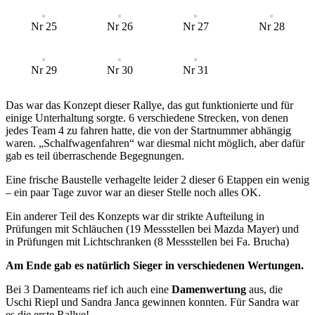
Nr 25
Nr 26
Nr 27
Nr 28
Nr 29
Nr 30
Nr 31
Das war das Konzept dieser Rallye, das gut funktionierte und für
einige Unterhaltung sorgte. 6 verschiedene Strecken, von denen
jedes Team 4 zu fahren hatte, die von der Startnummer abhängig
waren. „Schalfwagenfahren“ war diesmal nicht möglich, aber dafür
gab es teil überraschende Begegnungen.
Eine frische Baustelle verhagelte leider 2 dieser 6 Etappen ein wenig
– ein paar Tage zuvor war an dieser Stelle noch alles OK.
Ein anderer Teil des Konzepts war dir strikte Aufteilung in
Prüfungen mit Schläuchen (19 Messstellen bei Mazda Mayer) und
in Prüfungen mit Lichtschranken (8 Messstellen bei Fa. Brucha)
Am Ende gab es natürlich Sieger in verschiedenen Wertungen.
Bei 3 Damenteams rief ich auch eine
Damenwertung
aus, die
Uschi Riepl und Sandra Janca gewinnen konnten. Für Sandra war
es die erste Rallye!