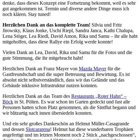
denke, dass dieses Konzept eine Fortsetzung bekommt, weil es sehr
gut angekommen ist. Termin und diverse andere Dinge muss ich
noch klären. Stay tuned!
Herzlichen Dank an das komplette Team!
Silvia und Fritz
Jirowsky, Klaus Jonke, Uschi Riepl, Sandra Janca, Kathi Chalupa,
Lena Stöger, Lea Riedl, David Amon, Rika und Samu – ihr alle habt
mitgeholfen, dass diese Rallye ein Erfolg werde konnte!
Vielen Dank an Lea, David, Rika und Samu für die Fotos und die
gute Stimmung, die ihr mitgebracht habt!
Herzlichen Dank an Franz Mayer von
Mazda Mayer
für die
Gastfreundschaft und die super Betreuung und Bewirtung. Es ist
absolut nicht selbstverständlich, dass wir das Gelände und das
Gebäude inklusive Infrastruktur nutzen konnten.
Herzlichen Dank an das Team des
Restaurants „Roter Hahn“ –
Böck
in St. Pölten. Es war schon im Garten gedeckt und fast alle
Personen hatten schon Platz genommen, als die Sintflut begann und
wir blitzartig nach innen übersiedeln konnten.
Und ein sehr großes Dankeschön an Helmut Müller-Casagrande
und dessen
Slotcararena
! Helmut hat diese wunderbaren Trophäen
angefertigt und im letzten Moment noch 2 Stück „nachgeschossen“,