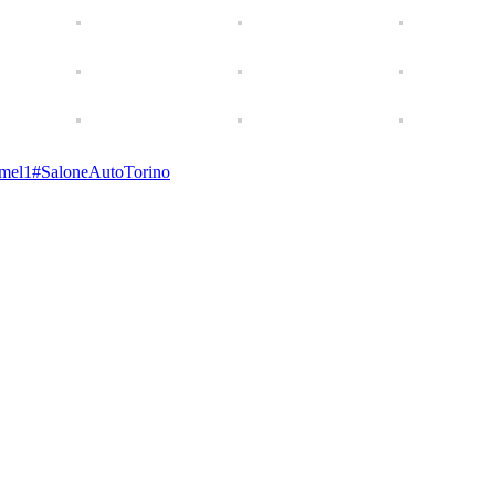
rmel1
#
SaloneAutoTorino