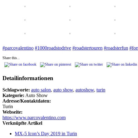
#
parcovalentino
#
1000roadstodrive
#
roadstertouren
#
roadsterfun
#
fo
Share this...
Detailinformationen
Schlagworte:
auto salon
,
auto show
,
autoshow
,
turin
Kategorie:
Auto Show
Adresse/Kontaktdaten:
Turin
Webseite:
https://www.parcovalentino.com
Verknüpfte Artikel
MX-5 Icon’s Day 2019 in Turin