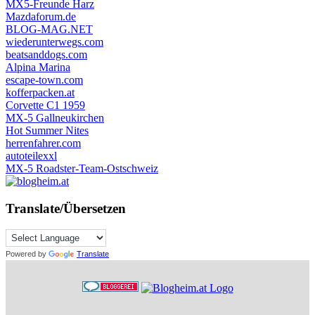
MX5-Freunde Harz
Mazdaforum.de
BLOG-MAG.NET
wiederunterwegs.com
beatsanddogs.com
Alpina Marina
escape-town.com
kofferpacken.at
Corvette C1 1959
MX-5 Gallneukirchen
Hot Summer Nites
herrenfahrer.com
autoteilexxl
MX-5 Roadster-Team-Ostschweiz
Translate/Übersetzen
Powered by
Translate