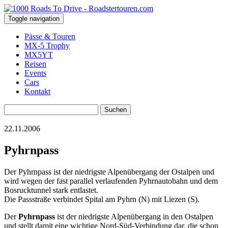
Toggle navigation
Pässe & Touren
MX-5 Trophy
MX5YT
Reisen
Events
Cars
Kontakt
Suchen
nach:
22.11.2006
Pyhrnpass
Der Pyhrnpass ist der niedrigste Alpenübergang der Ostalpen und
wird wegen der fast parallel verlaufenden Pyhrnautobahn und dem
Bosrucktunnel stark entlastet.
Die Passstraße verbindet Spital am Pyhrn (N) mit Liezen (S).
Der
Pyhrnpass
ist der niedrigste Alpenübergang in den Ostalpen
und stellt damit eine wichtige Nord-Süd-Verbindung dar, die schon