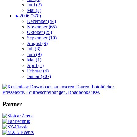
Juni (2)
Mai (2)
►
2006 (378)
Dezember (44)
November (65)
Oktober (25)
September (10)
August (9)
Juli (3)
Juni (9)
Mai (1)
April (1)
Februar (4)
Januar (207)
Partner