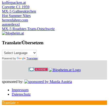
kofferpacken.at
Corvette C1 1959
MX-5 Gallneukirchen
Hot Summer Nites
herrenfahrer.com
autoteilexxl
MX-5 Roadster-Team-Ostschweiz
Translate/Übersetzen
Powered by
Translate
sponsored by:
Impressum
Datenschutz
Translate »