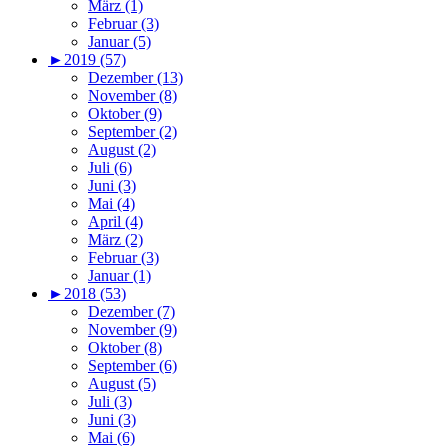
März (1)
Februar (3)
Januar (5)
►
2019 (57)
Dezember (13)
November (8)
Oktober (9)
September (2)
August (2)
Juli (6)
Juni (3)
Mai (4)
April (4)
März (2)
Februar (3)
Januar (1)
►
2018 (53)
Dezember (7)
November (9)
Oktober (8)
September (6)
August (5)
Juli (3)
Juni (3)
Mai (6)