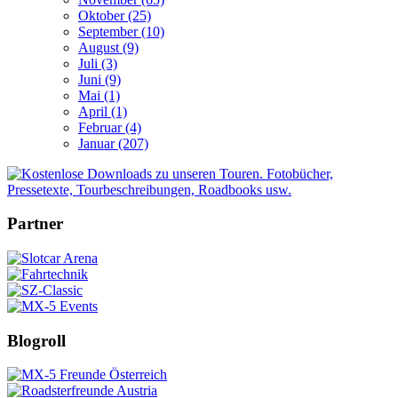
Oktober (25)
September (10)
August (9)
Juli (3)
Juni (9)
Mai (1)
April (1)
Februar (4)
Januar (207)
Partner
Blogroll