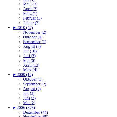
Mai (13)
April (3)
März (1)
Februar (1)
Januar (2)
►
2010 (47)
November (2)
Oktober (4)
September (1)
August (5)
Juli (10)
Juni (3)
Mai (6)
April (12)
März (4)
►
2009 (12)
Oktober (1)
September (2)
August (2)
Juli (3)
Juni (2)
Mai (2)
►
2006 (378)
Dezember (44)
November (65)