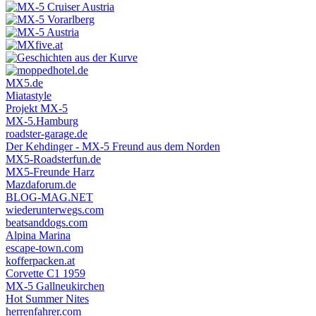
MX5.de
Miatastyle
Projekt MX-5
MX-5.Hamburg
roadster-garage.de
Der Kehdinger - MX-5 Freund aus dem Norden
MX5-Roadsterfun.de
MX5-Freunde Harz
Mazdaforum.de
BLOG-MAG.NET
wiederunterwegs.com
beatsanddogs.com
Alpina Marina
escape-town.com
kofferpacken.at
Corvette C1 1959
MX-5 Gallneukirchen
Hot Summer Nites
herrenfahrer.com