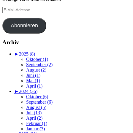
E-
Mail-
Adresse
Abonnieren
Archiv
►
2025 (8)
Oktober (1)
September (2)
August (2)
Juni (1)
Mai (1)
April (1)
►
2024 (36)
Oktober (6)
September (6)
August (5)
Juli (13)
April (2)
Februar (1)
Januar (3)