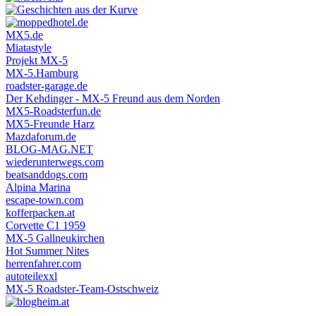
MX5.de
Miatastyle
Projekt MX-5
MX-5.Hamburg
roadster-garage.de
Der Kehdinger - MX-5 Freund aus dem Norden
MX5-Roadsterfun.de
MX5-Freunde Harz
Mazdaforum.de
BLOG-MAG.NET
wiederunterwegs.com
beatsanddogs.com
Alpina Marina
escape-town.com
kofferpacken.at
Corvette C1 1959
MX-5 Gallneukirchen
Hot Summer Nites
herrenfahrer.com
autoteilexxl
MX-5 Roadster-Team-Ostschweiz