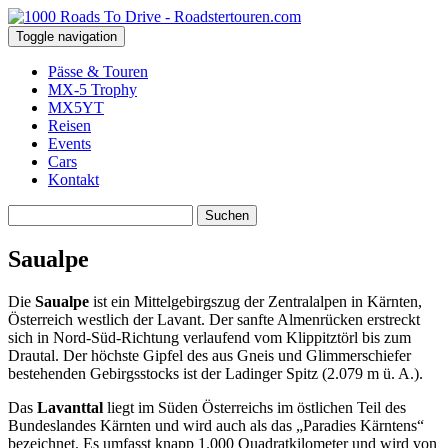
Toggle navigation
Pässe & Touren
MX-5 Trophy
MX5YT
Reisen
Events
Cars
Kontakt
Suchen
nach:
Saualpe
Die
Saualpe
ist ein Mittelgebirgszug der Zentralalpen in Kärnten,
Österreich westlich der Lavant. Der sanfte Almenrücken erstreckt
sich in Nord-Süd-Richtung verlaufend vom Klippitztörl bis zum
Drautal. Der höchste Gipfel des aus Gneis und Glimmerschiefer
bestehenden Gebirgsstocks ist der Ladinger Spitz (2.079 m ü. A.).
Das
Lavanttal
liegt im Süden Österreichs im östlichen Teil des
Bundeslandes Kärnten und wird auch als das „Paradies Kärntens“
bezeichnet. Es umfasst knapp 1.000 Quadratkilometer und wird von