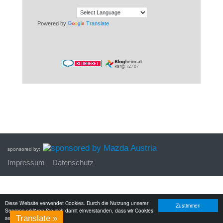
Powered by
Translate
sponsored by:
Impressum
Datenschutz
Diese Website verwendet Cookies. Durch die Nutzung unserer
Zustimmen
Services erklären Sie sich damit einverstanden, dass wir Cookies
Translate »
setzen.
Mehr erfahren