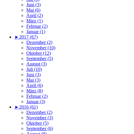
Juni (3)
Mai (6)
April (2)
März (1)
Februar (2)
Januar (1)
►
2017 (67)
Dezember (2)
November (10)
Oktober (12)
September (5)
August (3)
Juli (10)
Juni (3)
Mai (3)
April (6)
März (8)
Februar (2)
Januar (3)
►
2016 (61)
Dezember (2)
November (3)
Oktober (5)
September (6)
August (9)