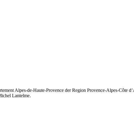
rtement Alpes-de-Haute-Provence der Region Provence-Alpes-Côte d’Az
 Michel Lantelme.