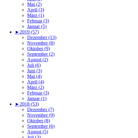
Mai (2)
April (3)
März (1)
Februar (3)
Januar (5)
►
2019 (57)
Dezember (13)
November (8)
Oktober (9)
September (2)
August (2)
Juli (6)
Juni (3)
Mai (4)
April (4)
März (2)
Februar (3)
Januar (1)
►
2018 (53)
Dezember (7)
November (9)
Oktober (8)
September (6)
August (5)
Juli (3)