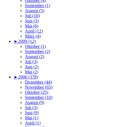
Oktober (4)
September (1)
August (5)
Juli (10)
Juni (3)
Mai (6)
April (12)
März (4)
►
2009 (12)
Oktober (1)
September (2)
August (2)
Juli (3)
Juni (2)
Mai (2)
►
2006 (378)
Dezember (44)
November (65)
Oktober (25)
September (10)
August (9)
Juli (3)
Juni (9)
Mai (1)
April (1)