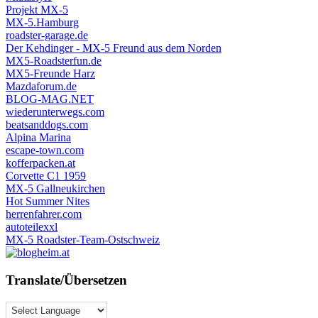
Projekt MX-5
MX-5.Hamburg
roadster-garage.de
Der Kehdinger - MX-5 Freund aus dem Norden
MX5-Roadsterfun.de
MX5-Freunde Harz
Mazdaforum.de
BLOG-MAG.NET
wiederunterwegs.com
beatsanddogs.com
Alpina Marina
escape-town.com
kofferpacken.at
Corvette C1 1959
MX-5 Gallneukirchen
Hot Summer Nites
herrenfahrer.com
autoteilexxl
MX-5 Roadster-Team-Ostschweiz
Translate/Übersetzen