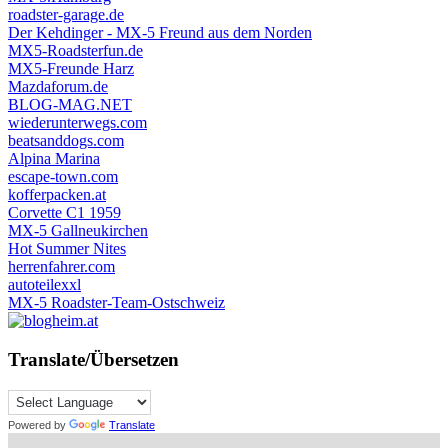
roadster-garage.de
Der Kehdinger - MX-5 Freund aus dem Norden
MX5-Roadsterfun.de
MX5-Freunde Harz
Mazdaforum.de
BLOG-MAG.NET
wiederunterwegs.com
beatsanddogs.com
Alpina Marina
escape-town.com
kofferpacken.at
Corvette C1 1959
MX-5 Gallneukirchen
Hot Summer Nites
herrenfahrer.com
autoteilexxl
MX-5 Roadster-Team-Ostschweiz
Translate/Übersetzen
Powered by
Translate