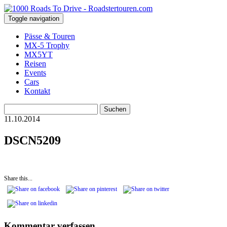
Toggle navigation
Pässe & Touren
MX-5 Trophy
MX5YT
Reisen
Events
Cars
Kontakt
Suchen
nach:
11.10.2014
DSCN5209
Share this...
Kommentar verfassen