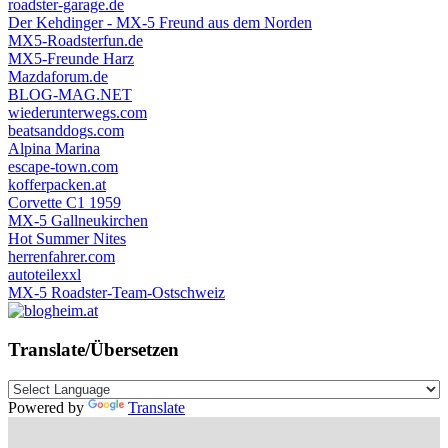
roadster-garage.de
Der Kehdinger - MX-5 Freund aus dem Norden
MX5-Roadsterfun.de
MX5-Freunde Harz
Mazdaforum.de
BLOG-MAG.NET
wiederunterwegs.com
beatsanddogs.com
Alpina Marina
escape-town.com
kofferpacken.at
Corvette C1 1959
MX-5 Gallneukirchen
Hot Summer Nites
herrenfahrer.com
autoteilexxl
MX-5 Roadster-Team-Ostschweiz
Translate/Übersetzen
Powered by
Translate