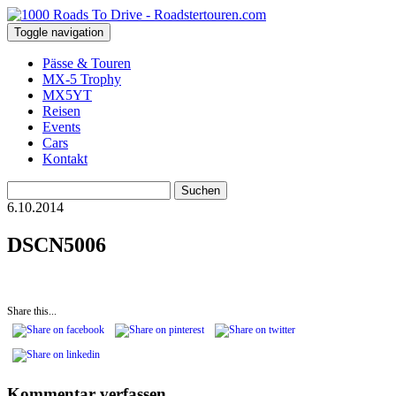
Toggle navigation
Pässe & Touren
MX-5 Trophy
MX5YT
Reisen
Events
Cars
Kontakt
Suchen
nach:
6.10.2014
DSCN5006
Share this...
Kommentar verfassen