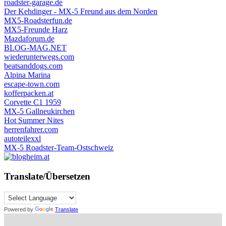
roadster-garage.de
Der Kehdinger - MX-5 Freund aus dem Norden
MX5-Roadsterfun.de
MX5-Freunde Harz
Mazdaforum.de
BLOG-MAG.NET
wiederunterwegs.com
beatsanddogs.com
Alpina Marina
escape-town.com
kofferpacken.at
Corvette C1 1959
MX-5 Gallneukirchen
Hot Summer Nites
herrenfahrer.com
autoteilexxl
MX-5 Roadster-Team-Ostschweiz
Translate/Übersetzen
Powered by
Translate