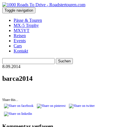
Toggle navigation
Pässe & Touren
MX-5 Trophy
MX5YT
Reisen
Events
Cars
Kontakt
Suchen
nach:
8.09.2014
barca2014
Share this...
Kommentar verfassen