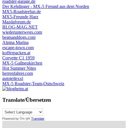
roadster-garage.de
Der Kehdinger - MX-5 Freund aus dem Norden
MX5-Roadsterfun.de
MX5-Freunde Harz
Mazdaforum.de
BLOG-MAG.NET
wiederunterwegs.com
beatsanddogs.com
Alpina Marina
escape-town.com
kofferpacken.at
Corvette C1 1959
MX-5 Gallneukirchen
Hot Summer Nites
herrenfahrer.com
autoteilexxl
MX-5 Roadster-Team-Ostschweiz
Translate/Übersetzen
Powered by
Translate