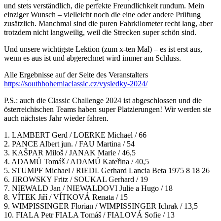
und stets verständlich, die perfekte Freundlichkeit rundum. Mein
einziger Wunsch – vielleicht noch die eine oder andere Prüfung
zusätzlich. Manchmal sind die puren Fahrkilometer recht lang, aber
trotzdem nicht langweilig, weil die Strecken super schön sind.
Und unsere wichtigste Lektion (zum x-ten Mal) – es ist erst aus,
wenn es aus ist und abgerechnet wird immer am Schluss.
Alle Ergebnisse auf der Seite des Veranstalters
https://southbohemiaclassic.cz/vysledky-2024/
P.S.: auch die Classic Challenge 2024 ist abgeschlossen und die
österreichischen Teams haben super Platzierungen! Wir werden sie
auch nächstes Jahr wieder fahren.
1. LAMBERT Gerd / LOERKE Michael / 66
2. PANCE Albert jun. / FAU Martina / 54
3. KAŠPAR Miloš / JANAK Marie / 46,5
4. ADAMŮ Tomáš / ADAMŮ Kateřina / 40,5
5. STUMPF Michael / RIEDL Gerhard Lancia Beta 1975 8 18 26
6. JIROWSKY Fritz / SOUKAL Gerhard / 19
7. NIEWALD Jan / NIEWALDOVI Julie a Hugo / 18
8. VÍTEK Jiří / VÍTKOVÁ Renata / 15
9. WIMPISSINGER Florian / WIMPISSINGER Ichrak / 13,5
10. FIALA Petr FIALA Tomáš / FIALOVÁ Sofie / 13