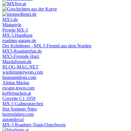
MX5.de
Miatastyle
Projekt MX-5
MX-5.Hamburg
roadster-garage.de
Der Kehdinger - MX-5 Freund aus dem Norden
MX5-Roadsterfun.de
MX5-Freunde Harz
Mazdaforum.de
BLOG-MAG.NET
wiederunterwegs.com
beatsanddogs.com
Alpina Marina
escape-town.com
kofferpacken.at
Corvette C1 1959
MX-5 Gallneukirchen
Hot Summer Nites
herrenfahrer.com
autoteilexxl
MX-5 Roadster-Team-Ostschweiz