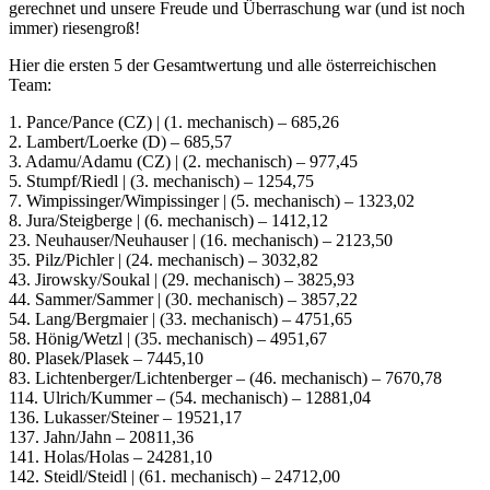
gerechnet und unsere Freude und Überraschung war (und ist noch
immer) riesengroß!
Hier die ersten 5 der Gesamtwertung und alle österreichischen
Team:
1. Pance/Pance (CZ) | (1. mechanisch) – 685,26
2. Lambert/Loerke (D) – 685,57
3. Adamu/Adamu (CZ) | (2. mechanisch) – 977,45
5. Stumpf/Riedl | (3. mechanisch) – 1254,75
7. Wimpissinger/Wimpissinger | (5. mechanisch) – 1323,02
8. Jura/Steigberge | (6. mechanisch) – 1412,12
23. Neuhauser/Neuhauser | (16. mechanisch) – 2123,50
35. Pilz/Pichler | (24. mechanisch) – 3032,82
43. Jirowsky/Soukal | (29. mechanisch) – 3825,93
44. Sammer/Sammer | (30. mechanisch) – 3857,22
54. Lang/Bergmaier | (33. mechanisch) – 4751,65
58. Hönig/Wetzl | (35. mechanisch) – 4951,67
80. Plasek/Plasek – 7445,10
83. Lichtenberger/Lichtenberger – (46. mechanisch) – 7670,78
114. Ulrich/Kummer – (54. mechanisch) – 12881,04
136. Lukasser/Steiner – 19521,17
137. Jahn/Jahn – 20811,36
141. Holas/Holas – 24281,10
142. Steidl/Steidl | (61. mechanisch) – 24712,00