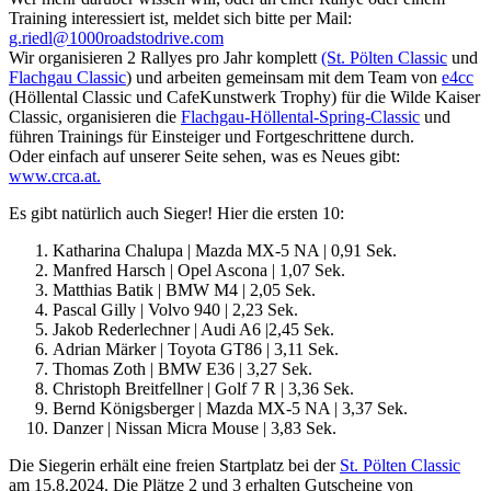
Training interessiert ist, meldet sich bitte per Mail:
g.riedl@1000roadstodrive.com
Wir organisieren 2 Rallyes pro Jahr komplett
(St. Pölten Classic
und
Flachgau Classic
) und arbeiten gemeinsam mit dem Team von
e4cc
(Höllental Classic und CafeKunstwerk Trophy) für die Wilde Kaiser
Classic, organisieren die
Flachgau-Höllental-Spring-Classic
und
führen Trainings für Einsteiger und Fortgeschrittene durch.
Oder einfach auf unserer Seite sehen, was es Neues gibt:
www.crca.at.
Es gibt natürlich auch Sieger! Hier die ersten 10:
Katharina Chalupa | Mazda MX-5 NA | 0,91 Sek.
Manfred Harsch | Opel Ascona | 1,07 Sek.
Matthias Batik | BMW M4 | 2,05 Sek.
Pascal Gilly | Volvo 940 | 2,23 Sek.
Jakob Rederlechner | Audi A6 |2,45 Sek.
Adrian Märker | Toyota GT86 | 3,11 Sek.
Thomas Zoth | BMW E36 | 3,27 Sek.
Christoph Breitfellner | Golf 7 R | 3,36 Sek.
Bernd Königsberger | Mazda MX-5 NA | 3,37 Sek.
Danzer | Nissan Micra Mouse | 3,83 Sek.
Die Siegerin erhält eine freien Startplatz bei der
St. Pölten Classic
am 15.8.2024. Die Plätze 2 und 3 erhalten Gutscheine von