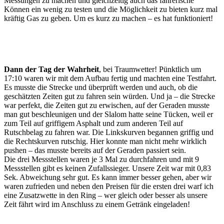
Messungen zu machen und gleichzeitig auch das fahrerische
Können ein wenig zu testen und die Möglichkeit zu bieten kurz mal
kräftig Gas zu geben. Um es kurz zu machen – es hat funktioniert!
Dann der Tag der Wahrheit
, bei Traumwetter! Pünktlich um
17:10 waren wir mit dem Aufbau fertig und machten eine Testfahrt.
Es musste die Strecke und überprüft werden und auch, ob die
geschätzten Zeiten gut zu fahren sein würden. Und ja – die Strecke
war perfekt, die Zeiten gut zu erwischen, auf der Geraden musste
man gut beschleunigen und der Slalom hatte seine Tücken, weil er
zum Teil auf griffigem Asphalt und zum anderen Teil auf
Rutschbelag zu fahren war. Die Linkskurven begannen griffig und
die Rechtskurven rutschig. Hier konnte man nicht mehr wirklich
pushen – das musste bereits auf der Geraden passiert sein.
Die drei Messstellen waren je 3 Mal zu durchfahren und mit 9
Messstellen gibt es keinen Zufallssieger. Unsere Zeit war mit 0,83
Sek. Abweichung sehr gut. Es kann immer besser gehen, aber wir
waren zufrieden und neben den Preisen für die ersten drei warf ich
eine Zusatzwette in den Ring – wer gleich oder besser als unsere
Zeit fährt wird im Anschluss zu einem Getränk eingeladen!