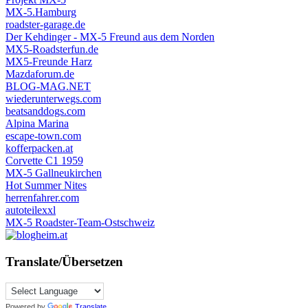
MX-5.Hamburg
roadster-garage.de
Der Kehdinger - MX-5 Freund aus dem Norden
MX5-Roadsterfun.de
MX5-Freunde Harz
Mazdaforum.de
BLOG-MAG.NET
wiederunterwegs.com
beatsanddogs.com
Alpina Marina
escape-town.com
kofferpacken.at
Corvette C1 1959
MX-5 Gallneukirchen
Hot Summer Nites
herrenfahrer.com
autoteilexxl
MX-5 Roadster-Team-Ostschweiz
Translate/Übersetzen
Powered by
Translate