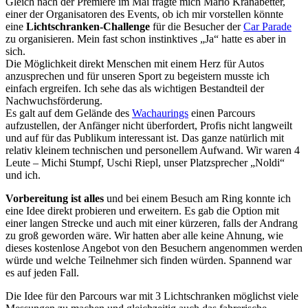
Gleich nach der Premiere im Mai fragte mich Mario Kranabetter,
einer der Organisatoren des Events, ob ich mir vorstellen könnte
eine
Lichtschranken-Challenge
für die Besucher der
Car Parade
zu organisieren. Mein fast schon instinktives „Ja“ hatte es aber in
sich.
Die Möglichkeit direkt Menschen mit einem Herz für Autos
anzusprechen und für unseren Sport zu begeistern musste ich
einfach ergreifen. Ich sehe das als wichtigen Bestandteil der
Nachwuchsförderung.
Es galt auf dem Gelände des
Wachaurings
einen Parcours
aufzustellen, der Anfänger nicht überfordert, Profis nicht langweilt
und auf für das Publikum interessant ist. Das ganze natürlich mit
relativ kleinem technischen und personellem Aufwand. Wir waren 4
Leute – Michi Stumpf, Uschi Riepl, unser Platzsprecher „Noldi“
und ich.
Vorbereitung ist alles
und bei einem Besuch am Ring konnte ich
eine Idee direkt probieren und erweitern. Es gab die Option mit
einer langen Strecke und auch mit einer kürzeren, falls der Andrang
zu groß geworden wäre. Wir hatten aber alle keine Ahnung, wie
dieses kostenlose Angebot von den Besuchern angenommen werden
würde und welche Teilnehmer sich finden würden. Spannend war
es auf jeden Fall.
Die Idee für den Parcours war mit 3 Lichtschranken möglichst viele