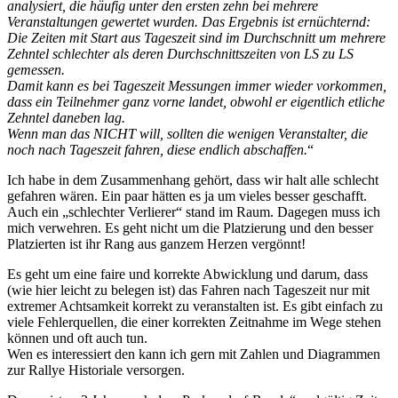
analysiert, die häufig unter den ersten zehn bei mehrere
Veranstaltungen gewertet wurden. Das Ergebnis ist ernüchternd:
Die Zeiten mit Start aus Tageszeit sind im Durchschnitt um mehrere
Zehntel schlechter als deren Durchschnittszeiten von LS zu LS
gemessen.
Damit kann es bei Tageszeit Messungen immer wieder vorkommen,
dass ein Teilnehmer ganz vorne landet, obwohl er eigentlich etliche
Zehntel daneben lag.
Wenn man das NICHT will, sollten die wenigen Veranstalter, die
noch nach Tageszeit fahren, diese endlich abschaffen.
“
Ich habe in dem Zusammenhang gehört, dass wir halt alle schlecht
gefahren wären. Ein paar hätten es ja um vieles besser geschafft.
Auch ein „schlechter Verlierer“ stand im Raum. Dagegen muss ich
mich verwehren. Es geht nicht um die Platzierung und den besser
Platzierten ist ihr Rang aus ganzem Herzen vergönnt!
Es geht um eine faire und korrekte Abwicklung und darum, dass
(wie hier leicht zu belegen ist) das Fahren nach Tageszeit nur mit
extremer Achtsamkeit korrekt zu veranstalten ist. Es gibt einfach zu
viele Fehlerquellen, die einer korrekten Zeitnahme im Wege stehen
können und oft auch tun.
Wen es interessiert den kann ich gern mit Zahlen und Diagrammen
zur Rallye Historiale versorgen.