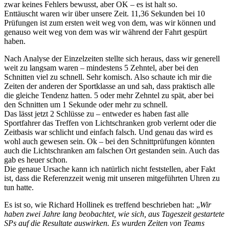
zwar keines Fehlers bewusst, aber OK – es ist halt so.
Enttäuscht waren wir über unsere Zeit. 11,36 Sekunden bei 10
Prüfungen ist zum ersten weit weg von dem, was wir können und
genauso weit weg von dem was wir während der Fahrt gespürt
haben.
Nach Analyse der Einzelzeiten stellte sich heraus, dass wir generell
weit zu langsam waren – mindestens 5 Zehntel, aber bei den
Schnitten viel zu schnell. Sehr komisch. Also schaute ich mir die
Zeiten der anderen der Sportklasse an und sah, dass praktisch alle
die gleiche Tendenz hatten. 5 oder mehr Zehntel zu spät, aber bei
den Schnitten um 1 Sekunde oder mehr zu schnell.
Das lässt jetzt 2 Schlüsse zu – entweder es haben fast alle
Sportfahrer das Treffen von Lichtschranken grob verlernt oder die
Zeitbasis war schlicht und einfach falsch. Und genau das wird es
wohl auch gewesen sein. Ok – bei den Schnittprüfungen könnten
auch die Lichtschranken am falschen Ort gestanden sein. Auch das
gab es heuer schon.
Die genaue Ursache kann ich natürlich nicht feststellen, aber Fakt
ist, dass die Referenzzeit wenig mit unseren mitgeführten Uhren zu
tun hatte.
Es ist so, wie Richard Hollinek es treffend beschrieben hat: „
Wir
haben zwei Jahre lang beobachtet, wie sich, aus Tageszeit gestartete
SPs auf die Resultate auswirken. Es wurden Zeiten von Teams