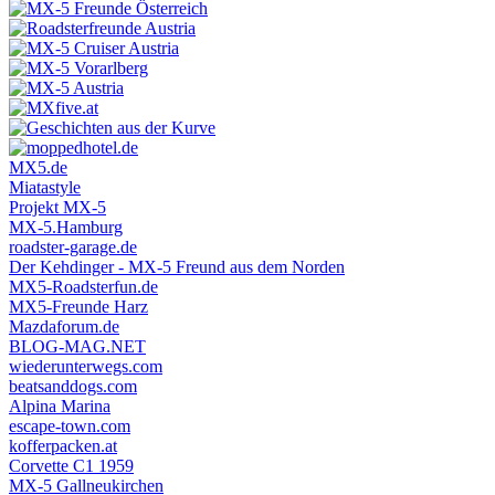
MX5.de
Miatastyle
Projekt MX-5
MX-5.Hamburg
roadster-garage.de
Der Kehdinger - MX-5 Freund aus dem Norden
MX5-Roadsterfun.de
MX5-Freunde Harz
Mazdaforum.de
BLOG-MAG.NET
wiederunterwegs.com
beatsanddogs.com
Alpina Marina
escape-town.com
kofferpacken.at
Corvette C1 1959
MX-5 Gallneukirchen