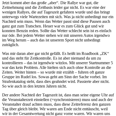
Jetzt kommt aber das große „aber“. Die Rallye war gut, die
Zeitnehmung und die Zeitbasis leider gar nicht. Es war eine der
wenigen Rallyes, die auf Tageszeit gefahren wurde und das bringt
unterwegs viele Wartezeiten mit sich. Was ja nicht unbedingt nur ein
Nachteil sein muss. Wenn das Wetter passt sind diese Pausen auch
ganz gut zum Tratschen. Heuer war es zum Glück gut und wir
konnten Benzin reden. Sollte das Wetter schlecht sein ist es einfach
nur öde. Bei jedem Wetter stehen wir mit unseren Autos irgendwo
im Weg herum – auch das ist unserem Sport nicht unbedingt
zuträglich.
Was mir daran aber gar nicht gefällt. Es heißt im Roadbook „ZK“
und das steht für Zeitkontrolle. Es ist aber niemand da um zu
kontrollieren – das ist irgendwie witzlos. Mit unserer Startnummer 5
war das kein Problem. Alle hielten sich auch ohne Kontrolle an die
Zeiten. Weiter hinten – so wurde mir erzählt – fuhren oft ganze
Gruppe im Rudel los. Sowas geht am Sinn der Sache vorbei. Im
Strafenkatalog steht, dass dies geahndet wird. Passierte aber nicht.
So wie auch in den letzten Jahren nicht.
Der andere Nachteil der Tageszeit ist, dass man seine eigene Uhr auf
die Veranstalterzeit einstellen (=synchronisieren) muss und auch der
Veranstalter drauf achten muss, dass diese Zeitreferenz den ganzen
Tag über gleich bleibt. Wir waren am Ende nicht enttäuscht, weil
wir in der Gesamtwertung nicht ganz vorne waren. Wir waren uns