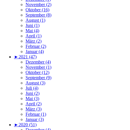
November (2)
Oktober (16)
September (8)
August (1)
Juni (1)
Mai (4)
April (1)
März (2)
Februar (2)
Januar (4)
►
2021 (47)
Dezember (4)
November (1)
Oktober (12)
September (9)
August (3)
Juli (4)
Juni (2)
Mai (3)
April (2)
März (3)
Februar (1)
Januar (3)
►
2020 (51)
Dezember (4)