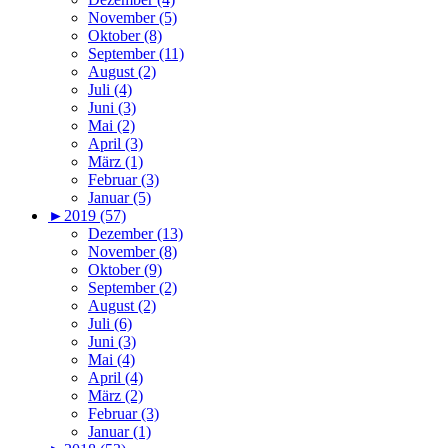
November (5)
Oktober (8)
September (11)
August (2)
Juli (4)
Juni (3)
Mai (2)
April (3)
März (1)
Februar (3)
Januar (5)
►
2019 (57)
Dezember (13)
November (8)
Oktober (9)
September (2)
August (2)
Juli (6)
Juni (3)
Mai (4)
April (4)
März (2)
Februar (3)
Januar (1)