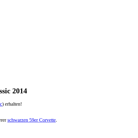
sic 2014
ic
) erhalten!
erer
schwarzen 59er Corvette
.