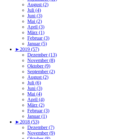
August (2)
Juli (4)
Juni (3)
Mai (2)
April (3)
März (1)
Februar (3)
Januar (5)
►
2019 (57)
Dezember (13)
November (8)
Oktober (9)
September (2)
August (2)
Juli (6)
Juni (3)
Mai (4)
April (4)
März (2)
Februar (3)
Januar (1)
►
2018 (53)
Dezember (7)
November (9)
Oktober (8)