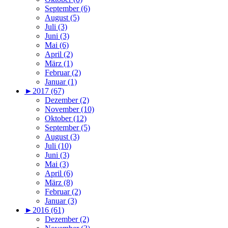
September (6)
August (5)
Juli (3)
Juni (3)
Mai (6)
April (2)
März (1)
Februar (2)
Januar (1)
►
2017 (67)
Dezember (2)
November (10)
Oktober (12)
September (5)
August (3)
Juli (10)
Juni (3)
Mai (3)
April (6)
März (8)
Februar (2)
Januar (3)
►
2016 (61)
Dezember (2)