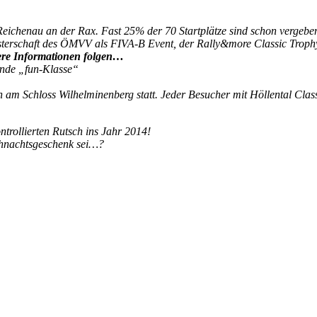
 Reichenau an der Rax. Fast 25% der 70 Startplätze sind schon vergebe
isterschaft des ÖMVV als FIVA-B Event, der Rally&more Classic Trophy
ere Informationen folgen…
ende „fun-Klasse“
n am Schloss Wilhelminenberg statt. Jeder Besucher mit Höllental Class
trollierten Rutsch ins Jahr 2014!
ihnachtsgeschenk sei…?