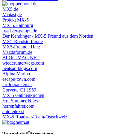
MX5.de
Miatastyle
Projekt MX-5
MX-5.Hamburg
roadster-garage.de
Der Kehdinger - MX-5 Freund aus dem Norden
MX5-Roadsterfun.de
MX5-Freunde Harz
Mazdaforum.de
BLOG-MAG.NET
wiederunterwegs.com
beatsanddogs.com
Alpina Marina
escape-town.com
kofferpacken.at
Corvette C1 1959
MX-5 Gallneukirchen
Hot Summer Nites
herrenfahrer.com
autoteilexxl
MX-5 Roadster-Team-Ostschweiz
Translate/Übersetzen