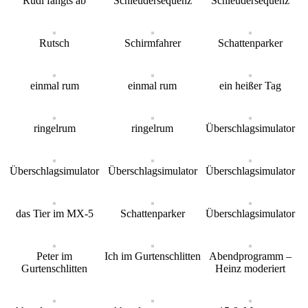
Rudi fängts ab
Schleudersequenz
Schleudersequenz
Rutsch
Schirmfahrer
Schattenparker
einmal rum
einmal rum
ein heißer Tag
ringelrum
ringelrum
Überschlagsimulator
Überschlagsimulator
Überschlagsimulator
Überschlagsimulator
das Tier im MX-5
Schattenparker
Überschlagsimulator
Peter im
Ich im Gurtenschlitten
Abendprogramm –
Gurtenschlitten
Heinz moderiert