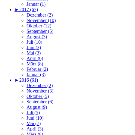
Januar (1)
►
2017 (67)
Dezember (2)
November (10)
Oktober (12)
September (5)
August (3)
Juli (10)
Juni (3)
Mai (3)
April (6)
März (8)
Februar (2)
Januar (3)
►
2016 (61)
Dezember (2)
November (3)
Oktober (5)
September (6)
August (9)
Juli (5)
Juni (10)
Mai (7)
April (3)
März (8)