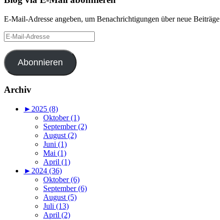
E-Mail-Adresse angeben, um Benachrichtigungen über neue Beiträge 
E-
Mail-
Adresse
Abonnieren
Archiv
►
2025 (8)
Oktober (1)
September (2)
August (2)
Juni (1)
Mai (1)
April (1)
►
2024 (36)
Oktober (6)
September (6)
August (5)
Juli (13)
April (2)