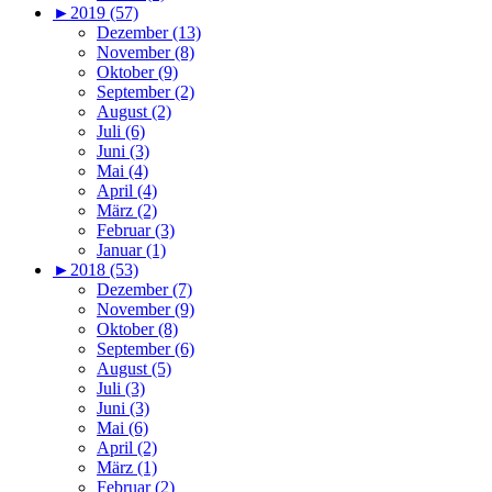
►
2019 (57)
Dezember (13)
November (8)
Oktober (9)
September (2)
August (2)
Juli (6)
Juni (3)
Mai (4)
April (4)
März (2)
Februar (3)
Januar (1)
►
2018 (53)
Dezember (7)
November (9)
Oktober (8)
September (6)
August (5)
Juli (3)
Juni (3)
Mai (6)
April (2)
März (1)
Februar (2)