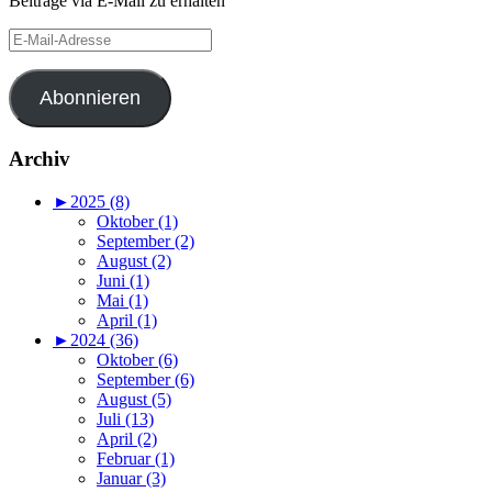
Beiträge via E-Mail zu erhalten
E-
Mail-
Adresse
Abonnieren
Archiv
►
2025 (8)
Oktober (1)
September (2)
August (2)
Juni (1)
Mai (1)
April (1)
►
2024 (36)
Oktober (6)
September (6)
August (5)
Juli (13)
April (2)
Februar (1)
Januar (3)