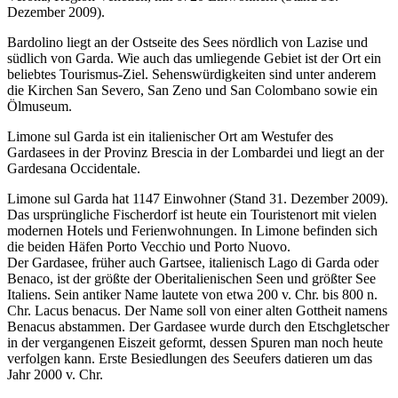
Dezember 2009).
Bardolino liegt an der Ostseite des Sees nördlich von Lazise und
südlich von Garda. Wie auch das umliegende Gebiet ist der Ort ein
beliebtes Tourismus-Ziel. Sehenswürdigkeiten sind unter anderem
die Kirchen San Severo, San Zeno und San Colombano sowie ein
Ölmuseum.
Limone sul Garda ist ein italienischer Ort am Westufer des
Gardasees in der Provinz Brescia in der Lombardei und liegt an der
Gardesana Occidentale.
Limone sul Garda hat 1147 Einwohner (Stand 31. Dezember 2009).
Das ursprüngliche Fischerdorf ist heute ein Touristenort mit vielen
modernen Hotels und Ferienwohnungen. In Limone befinden sich
die beiden Häfen Porto Vecchio und Porto Nuovo.
Der Gardasee, früher auch Gartsee, italienisch Lago di Garda oder
Benaco, ist der größte der Oberitalienischen Seen und größter See
Italiens. Sein antiker Name lautete von etwa 200 v. Chr. bis 800 n.
Chr. Lacus benacus. Der Name soll von einer alten Gottheit namens
Benacus abstammen. Der Gardasee wurde durch den Etschgletscher
in der vergangenen Eiszeit geformt, dessen Spuren man noch heute
verfolgen kann. Erste Besiedlungen des Seeufers datieren um das
Jahr 2000 v. Chr.