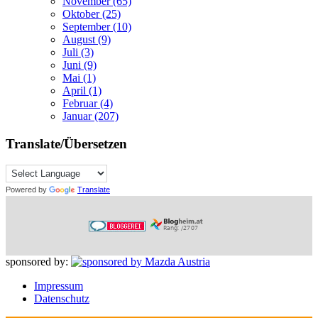
November (65)
Oktober (25)
September (10)
August (9)
Juli (3)
Juni (9)
Mai (1)
April (1)
Februar (4)
Januar (207)
Translate/Übersetzen
Powered by
Translate
sponsored by:
Impressum
Datenschutz