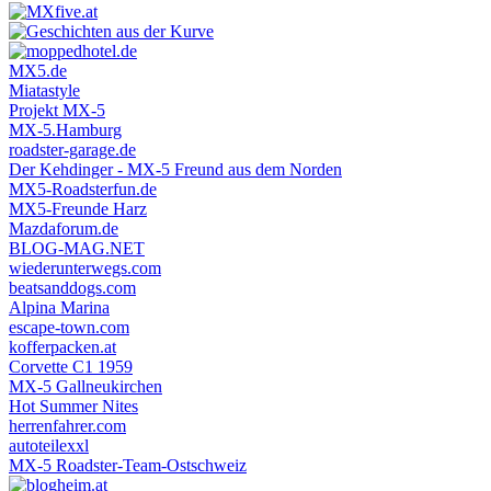
MX5.de
Miatastyle
Projekt MX-5
MX-5.Hamburg
roadster-garage.de
Der Kehdinger - MX-5 Freund aus dem Norden
MX5-Roadsterfun.de
MX5-Freunde Harz
Mazdaforum.de
BLOG-MAG.NET
wiederunterwegs.com
beatsanddogs.com
Alpina Marina
escape-town.com
kofferpacken.at
Corvette C1 1959
MX-5 Gallneukirchen
Hot Summer Nites
herrenfahrer.com
autoteilexxl
MX-5 Roadster-Team-Ostschweiz