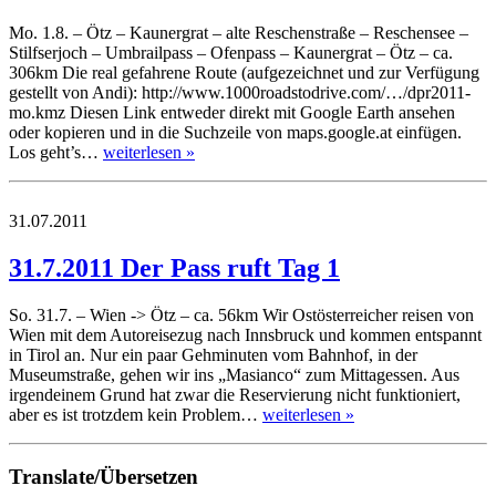
Mo. 1.8. – Ötz – Kaunergrat – alte Reschenstraße – Reschensee –
Stilfserjoch – Umbrailpass – Ofenpass – Kaunergrat – Ötz – ca.
306km Die real gefahrene Route (aufgezeichnet und zur Verfügung
gestellt von Andi): http://www.1000roadstodrive.com/…/dpr2011-
mo.kmz Diesen Link entweder direkt mit Google Earth ansehen
oder kopieren und in die Suchzeile von maps.google.at einfügen.
Los geht’s…
weiterlesen »
31.07.2011
31.7.2011 Der Pass ruft Tag 1
So. 31.7. – Wien -> Ötz – ca. 56km Wir Ostösterreicher reisen von
Wien mit dem Autoreisezug nach Innsbruck und kommen entspannt
in Tirol an. Nur ein paar Gehminuten vom Bahnhof, in der
Museumstraße, gehen wir ins „Masianco“ zum Mittagessen. Aus
irgendeinem Grund hat zwar die Reservierung nicht funktioniert,
aber es ist trotzdem kein Problem…
weiterlesen »
Translate/Übersetzen